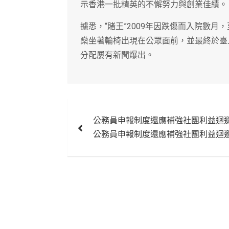
示香港一批精英的不懈努力與創業佳績。
據悉，“賭王”2009年因跌傷而入院數月
燊坐著輪椅出現在公眾面前，並最終於臺
分配屢有新聞爆出。
文
公務員申報制度還應補強社團利益迴
章
公務員申報制度還應補強社團利益迴
導
覽