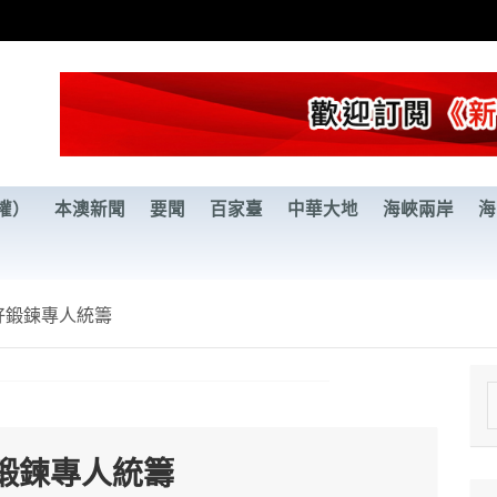
權）
本澳新聞
要聞
百家臺
中華大地
海峽兩岸
海
好鍛鍊專人統籌
e
a
鍛鍊專人統籌
r