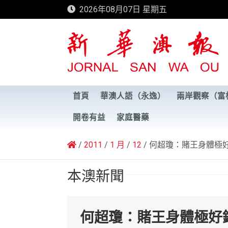
Skip
2026年08月07日 星期五
to
content
新華澳報
首頁
華澳人語（永逸）
兩岸觀察（富
開卷有益
家庭醫藥
2011
1 月
12
何超瓊：賭王身體極
本澳新聞
何超瓊：賭王身體極好