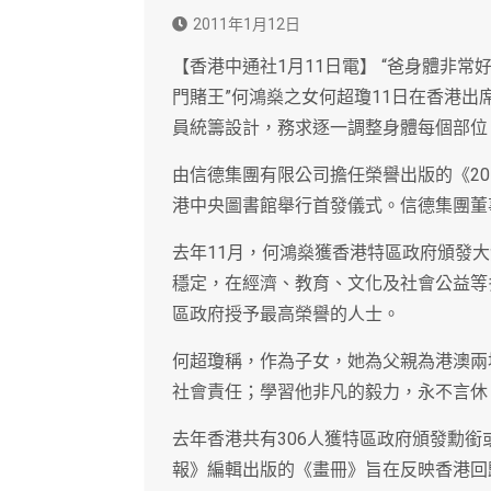
2011年1月12日
【香港中通社1月11日電】 “爸身體非常
門賭王”何鴻燊之女何超瓊11日在香港出
員統籌設計，務求逐一調整身體每個部位
由信德集團有限公司擔任榮譽出版的《2
港中央圖書館舉行首發儀式。信德集團董
去年11月，何鴻燊獲香港特區政府頒發
穩定，在經濟、教育、文化及社會公益等
區政府授予最高榮譽的人士。
何超瓊稱，作為子女，她為父親為港澳兩
社會責任；學習他非凡的毅力，永不言休
去年香港共有306人獲特區政府頒發勳
報》編輯出版的《畫冊》旨在反映香港回