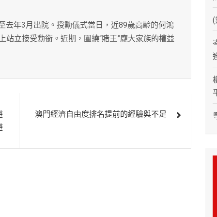
，至去年3月出院。授勳儀式當日，近89歲高齡的何鴻
上站立接受勳銜。近期，圍繞“賭王”龐大家族的權益
避
澳門經濟自由度排名提前的經驗與不足
避