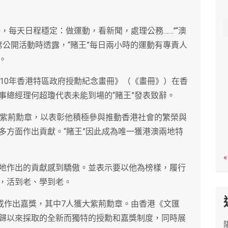
c
h
好，每天日程穩定：做運動，看新聞，處理公務……”“澳
席公開活動時透露，“賭王”每日兩小時的運動有專責人
。
010年香港特區政府授勳紀念畫冊》（《畫冊》）在香
事總經理何超瓊代表未能到場的“賭王”發表致辭。
大紫荊勳章，以表彰他積極參與推動香港社會的繁榮與
多方面作出貢獻。“賭王”因此成為唯一獲港澳兩地特
«
地作出的貢獻感到驕傲。並表示要以他為榜樣，履行
，活到老、學到老。
銜或作出嘉獎，其中7人獲大紫荊勳章。由香港《文匯
歸以來採取的全新而獨特的授勳和嘉獎制度，同時展