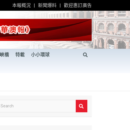
本報概況
新聞爆料
歡迎惠訂廣告
峽橋
特載
小小環球
S