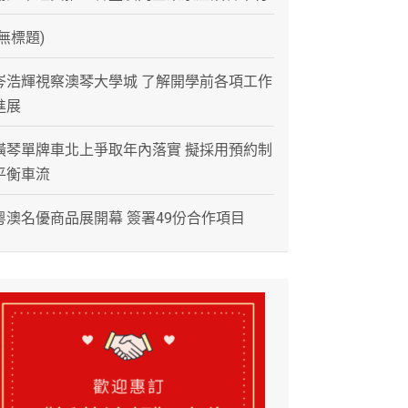
(無標題)
岑浩輝視察澳琴大學城 了解開學前各項工作
進展
橫琴單牌車北上爭取年內落實 擬採用預約制
平衡車流
粵澳名優商品展開幕 簽署49份合作項目