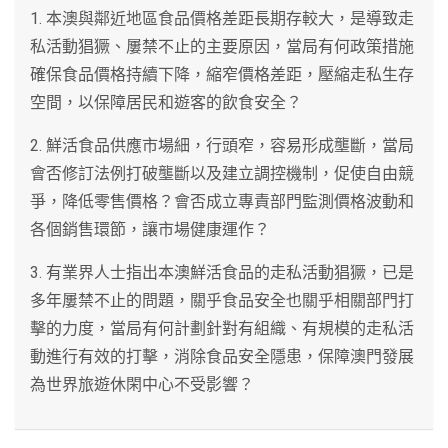
1. 本澳與鄰近地區食品價格差距長期存較大，是導致走
私活動猖獗、屢禁不止的主要原因，當局有何政策措施
確保食品價格持續下降，縮窄價格差距，壓縮走私生存
空間，以保障居民和遊客的飲食安全？
2. 鮮活食品供應市場細，行頭窄，容易形成壟斷，當局
會否修訂法例打破壟斷以及建立調控機制，促使自由競
爭，降低零售價格？會否成立專責部門監測價格波動和
各個銷售環節，讓市場健康運作？
3. 有業界人士指出本澳鮮活食品的走私活動猖獗，已是
多年屢禁不止的問題，關乎食品安全也關乎相關部門打
擊的力度，當局有何計劃針對有組織、有規模的走私活
動進行有效的打擊，消除食品安全隱患，保障澳門發展
為世界旅遊休閑中心不受影響？