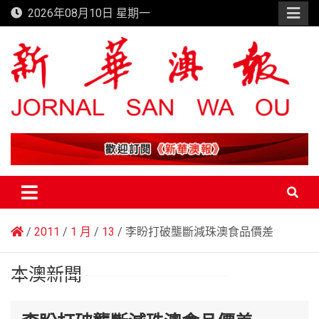
Skip
2026年08月10日 星期一
to
content
新華澳報
2011
1 月
13
李盼打破壟斷減珠澳食品價差
本澳新聞