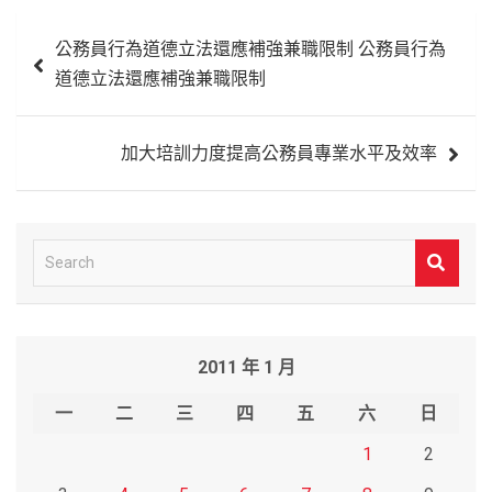
文
公務員行為道德立法還應補強兼職限制 公務員行為
章
道德立法還應補強兼職限制
導
覽
加大培訓力度提高公務員專業水平及效率
S
e
a
r
2011 年 1 月
c
h
一
二
三
四
五
六
日
1
2