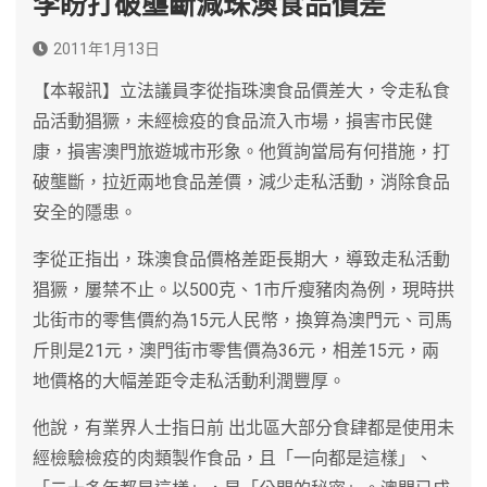
李盼打破壟斷減珠澳食品價差
2011年1月13日
【本報訊】立法議員李從指珠澳食品價差大，令走私食
品活動猖獗，未經檢疫的食品流入市場，損害市民健
康，損害澳門旅遊城市形象。他質詢當局有何措施，打
破壟斷，拉近兩地食品差價，減少走私活動，消除食品
安全的隱患。
李從正指出，珠澳食品價格差距長期大，導致走私活動
猖獗，屢禁不止。以500克、1市斤瘦豬肉為例，現時拱
北街市的零售價約為15元人民幣，換算為澳門元、司馬
斤則是21元，澳門街市零售價為36元，相差15元，兩
地價格的大幅差距令走私活動利潤豐厚。
他說，有業界人士指日前 出北區大部分食肆都是使用未
經檢驗檢疫的肉類製作食品，且「一向都是這樣」、