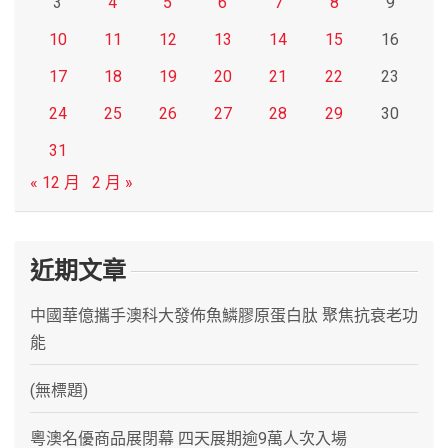
3
4
5
6
7
8
9
10
11
12
13
14
15
16
17
18
19
20
21
22
23
24
25
26
27
28
29
30
31
« 12 月
2 月 »
近期文章
中國華億攜手澳科大發佈魚鱗膠原蛋白肽 聚焦抗衰老功
能
(無標題)
粵澳名優商品展閉幕 四天展期逾9萬人次入場