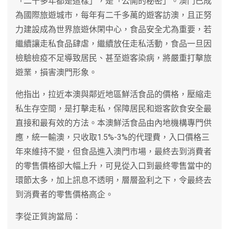
「二十多年都是這樣」，是「公開的秘密」。澳門已成
為國際旅遊城市，每年有二千多萬的遊客訪澳，且正努
力建設成為世界旅遊休閑中心，食品安全尤為重要，若
繼續讓走私食品肆虐，繼續放任走私活動，食品一旦因
檢驗檢疫不足導致居民、甚至遊客染病，將嚴重打擊旅
遊業，損害澳門形象。
他指出，拉近本澳與鄰近地區鮮活食品的價格，壓縮走
私生存空間，是打擊走私，保障居民和遊客飲食安全最
直接和最有效的方法。本澳鮮活食品由內地機構專門供
應，統一輸澳，只收取1.5%-3%的代理費，入口價格三
年來維持不變，但食品進入澳門市場，最終去到消費者
的零售價格卻大幅上升，可見從入口到最終零售當中的
環節太多，加上訊息不透明，層層盈利之下，令最終去
到消費者的零售價格高企。
李從正質詢當局：