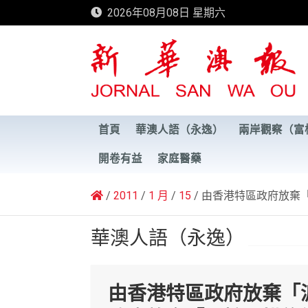
Skip
2026年08月08日 星期六
to
content
新華澳報
首頁
華澳人語（永逸）
兩岸觀察（富
開卷有益
家庭醫藥
2011
1 月
15
由香港特區政府放棄
華澳人語（永逸）
由香港特區政府放棄「