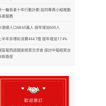
新一輪長者十年行動計劃 設四專責小組推動
長者服務
本澳總人口68.65萬人 按年增加600人
上半年非博彩消費444.7億 按年增加17.4%
灣區葡西語國家經貿交流會 探討中葡經貿合
作新路徑