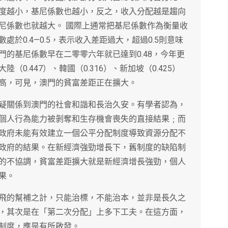
度越小，基尼係數也越小，反之，收入分配越是趨向
尼係數也就越大。 國際上通常把基尼係數作為衡量收
於0.4—0.5，表示收入差距過大，超過0.5則意味
的基尼係數早在二零零六年就已達到0.48，今年更
0.447）、韓國（0.316）、新加坡（0.425）
高，可見，澳門的貧富差距正在擴大。
疑關係到澳門的社會和諧和長治久安。有學者認為，
個人行為能力被剝奪和生存機會喪失的直接結果﹔而
政府未能有效建立一個公平分配制度­導致資源分配不
政府的結果。在新經濟強勁增長下，舊制度的缺陷制
的不協調，貧富差距擴大就是新經濟增長強勁，個人
果。
飛的幫補之計，只能治標，不能治本，並非是長久之
，其次是在「第二次分配」上多下工夫。在這方面，
制度，應是有所啟發。