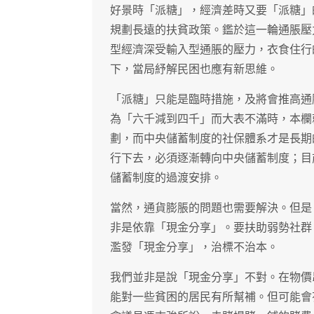
好景時「派糖」，經濟差時又要「派糖」
規劃長遠的扶貧政策。鑑於這一輪通脹壓
型經濟深受輸入型通脹的壓力，衣食住行
下，當局紓解民困也應有新思維。
「派糖」只能是臨時措施，及將會推高通
為「六千減到四千」而大表不滿時，本欄
劃，而中央儲蓄制度的社保體系才是長期
行下去，必須逐漸轉向中央儲蓄制度；目
儲蓄制度的過渡安排。
當然，通貨膨脹的問題也需要解決。但是
非是依靠「現金分享」。要扶助弱勢社群
濫發「現金分享」，治標不治本。
我們並非是說「現金分享」不對。在物價
能對一些貧困的居民有所幫補。但可能會