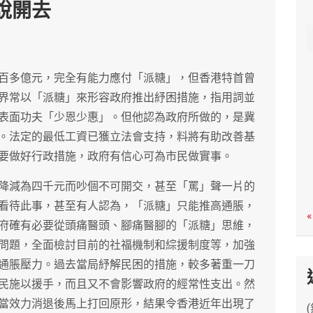
說開去
c
h
百多億元，完全有能力應付「派糖」，但香港特首曾
界常以「派糖」來形容政府推出紓困措施，指用詞並
表面功夫「少恩少惠」。但他認為政府所做的，是冀
。法定的最低工資已獲立法會支持，料將有助改善基
要做好行政措施，政府有信心可為市民做實事。
降減為四千元而吵個不可開交，甚至「罵」聲一片的
看待此事，甚至有人認為，「派糖」只能推高通脹，
«
府確有必要從頭痛醫頭、腳痛醫腳的「派糖」思維，
問題，全面檢討目前的社福機制和綜援制度等，加強
通脹壓力。過去當局紓解民困的措施，較多著重一刀
民施以援手，而且又不會影響政府的經常性支出。然
當效力消退後馬上打回原形，結果令香港近年出現了