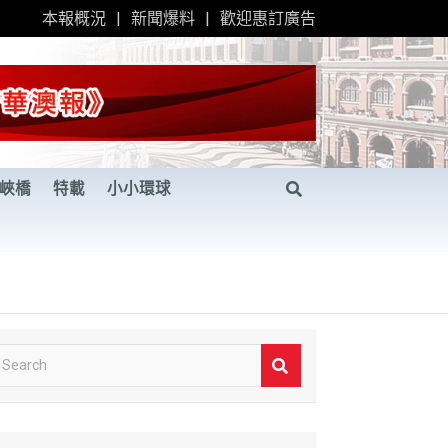
本報概況
新聞爆料
歡迎惠訂廣告
峽橋
特載
小小環球
S