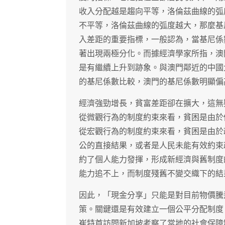
收入分配越是趨向平等，洛倫茲曲線的弧
不平等，洛倫茲曲線的弧度越大，那麼基
入差距的重要指標，一般認為，當基尼係數處
著出現兩極分化。而據經濟學家所指，澳門
是有繼續上升到跡象。與澳門鄰近的中國大陸（
的基尼係數比較，澳門的基尼係數明顯偏
經濟強勁增長，貧富差距卻在擴大，這無
從微觀行為的制度約束來看，貧困是由於
從宏觀行為的制度約束來看，貧困是由於
公的直接結果，或者是人民未能有效約束
約了個人能力發揮，形成新經濟與舊制度
能力追不上，而制度殘舊不變交織下的結
因此，「現金分享」只能是對目前物價騰
策。關鍵還是有效建立一個公平分配制度
崔特首訪問新加坡考察了當地的社會保障