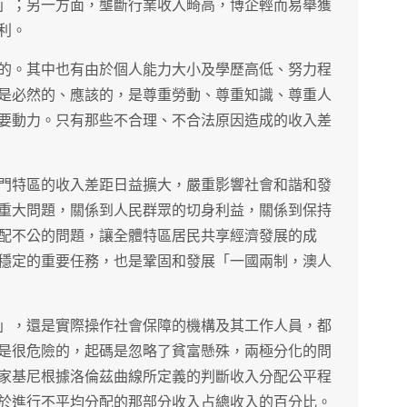
」；另一方面，壟斷行業收入畸高，博企輕而易舉獲
利。
的。其中也有由於個人能力大小及學歷高低、努力程
是必然的、應該的，是尊重勞動、尊重知識、尊重人
要動力。只有那些不合理、不合法原因造成的收入差
門特區的收入差距日益擴大，嚴重影響社會和諧和發
重大問題，關係到人民群眾的切身利益，關係到保持
配不公的問題，讓全體特區居民共享經濟發展的成
穩定的重要任務，也是鞏固和發展「一國兩制，澳人
」，還是實際操作社會保障的機構及其工作人員，都
是很危險的，起碼是忽略了貧富懸殊，兩極分化的問
家基尼根據洛倫茲曲線所定義的判斷收入分配公平程
於進行不平均分配的那部分收入占總收入的百分比。