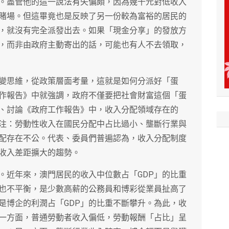
。盡管他的這一說法有失偏頗，因為幾千元對低收入
賭場。但這畢竟也是反映了另一份較為富裕的居民的
，就沒有完全派發出去。如果「現金分享」的發放方
，而非由政府主動寄出的話，可能也有人不去領取，
變思維，從政策層面考量，這就是如何分派好「蛋
作報告》中就強調，政府不僅要把社會財富這個「蛋
、討論《政府工作報告》中，收入分配領域存在的
注：勞動性收入在國民分配中占比過小、壟斷行業與
配存在不公。代表、委員們普遍認為，收入分配制度
收入差距擴大的趨勢。
。近年來，澳門居民的收入中位數占「GDP」的比重
也不平衡，是少數高薪的公務員和博彩從業員扯高了
是博企的利潤占「GDP」的比重不斷攀升。為此，收
一方面，普通勞動者收入偏低，勞動報酬「占比」呈