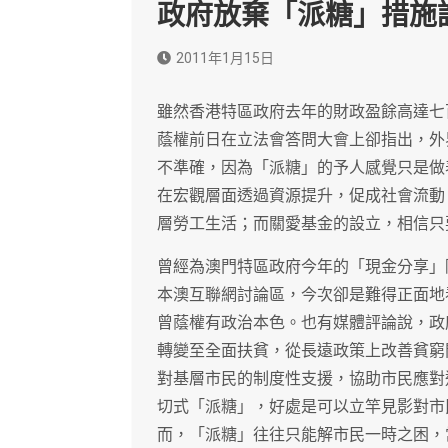
政府放棄「派糖」措施
2011年1月15日
雖然香港特區政府去年的財政盈餘高達七
蔭權前日在立法會答問大會上卻指出，外
不準確，因為「派糖」的予人感覺只是做
在宏觀層面透過資源提升，促成社會流動
層勞工生活；而關愛基金的設立，相信只
曾經為澳門特區政府今年的「現金分享」
本澳互聯網討論區，今次卻是難得正面地
曾蔭權有政治本色。也有媒體評論說，政
轉變至全面扶貧，從長遠政策上改善貧窮
對基層市民的制度性支援，協助市民應對
切式「派糖」，好處是可以立竿見影對市
而，「派糖」往往只能解市民一時之困，