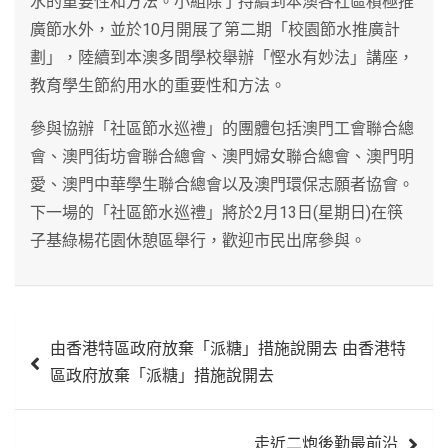
水的重要性和方法。小組除了持續到本澳各社區積極推
廣節水外，並於10月開展了第二期「校園節水推廣計
劃」，陸續到本澳多間學校舉辦「慳水有妙法」講座，
教育學生節約用水的重要性和方法。
參與協辦「社區節水巡禮」的團體包括澳門工會聯合總
會、澳門街坊會聯合總會、澳門婦女聯合總會、澳門明
愛、澳門中華學生聯合總會以及澳門環保志願者協會。
下一場的「社區節水巡禮」將於2月13日(星期日)在筷
子基綠楊花園休憩區舉行，歡迎市民出席參與。
文
由香港特區政府放棄「派糖」措施說開去 由香港特
章
區政府放棄「派糖」措施說開去
導
覽
走近二炮後勤最前沿