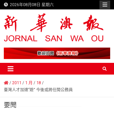
Skip
2026年08月08日 星期六
to
content
新華澳報
2011
1 月
18
臺灣人才加速“遊” 今後或將任閩公務員
要聞