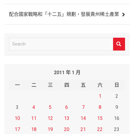
覽
配合國家戰略和「十二五」規劃，發展貴州稀土產業
S
e
a
r
2011 年 1 月
c
h
一
二
三
四
五
六
日
1
2
3
4
5
6
7
8
9
10
11
12
13
14
15
16
17
18
19
20
21
22
23