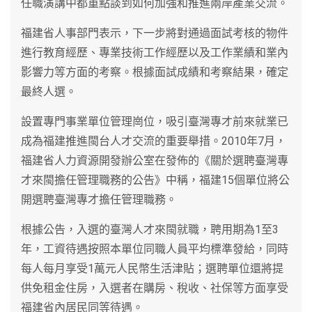
任職演講中都重點談到如何加強和推進兩岸產業交流。
福建省人事部門表示，下一步將對通過面試考核的物件
進行教育經歷、專業技術工作經歷以及工作業績和業內
影響力等方面的考察。根據面試成績和考察結果，確定
最終人選。
設置專門事業單位管理崗位，吸引臺灣專才前來就業已
成為福建推進閩台人才交流的重要舉措。2010年7月，
福建省人力資源開發辦公室在發佈的《關於選聘臺灣專
才來閩擔任管理職務的公告》中稱，福建15個單位將公
開選聘臺灣專才擔任管理職務。
根據公告，入選的臺灣人才來閩就職，聘用期為1至3
年，工資待遇按照本單位同職人員平均標準發給，同時
每人每月享受1萬元人民幣生活津貼；選聘單位還將提
供免租金住房，入選者在購房、稅收、社保等方面享受
福建省內居民同等待遇。