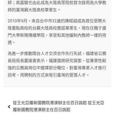
師；高嘉駿也由此成為大陸高等院校首次錄用為大學教
師的臺灣籍大陸高校畢業生。
2010年9月，來自台中市32歲的陳經超成為首位受聘大
陸重點高校的台籍大陸高校應屆畢業生，現在任職于廈
門大學新聞傳播學院，享受和其他編制內教師一樣的待
遇。
為進一步推動閩台人才交流合作先行先試，福建省公務
員局局長叢遠東表示，福建還將研究探索，從專業性較
強的公務員崗位中選擇部分職位，對臺灣專業人才進行
招考，用聘制的方式來吸引臺灣的管理人才。
文
從王光亞履新國務院港澳辦主任百日說起 從王光亞
章
履新國務院港澳辦主任百日說起
導