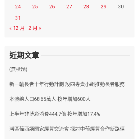
24
25
26
27
28
29
30
31
« 12 月
2 月 »
近期文章
(無標題)
新一輪長者十年行動計劃 設四專責小組推動長者服務
本澳總人口68.65萬人 按年增加600人
上半年非博彩消費444.7億 按年增加17.4%
灣區葡西語國家經貿交流會 探討中葡經貿合作新路徑