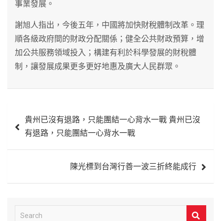
事業發展。
謝旭人指出，今後五年，中國將加快財稅體制改革。理
順各級政府間的財政分配關係；健全公共財政預算，增
加公共服務領域投入；構建有利於科學發展的財稅體
制，讓發展成果更多更好地惠及廣大人民群眾。
文
貴州已沒有退路，只能團結一心背水一戰 貴州已沒
章
有退路，只能團結一心背水一戰
導
覽
陳光標到台灣行善一波三折終能成行
S