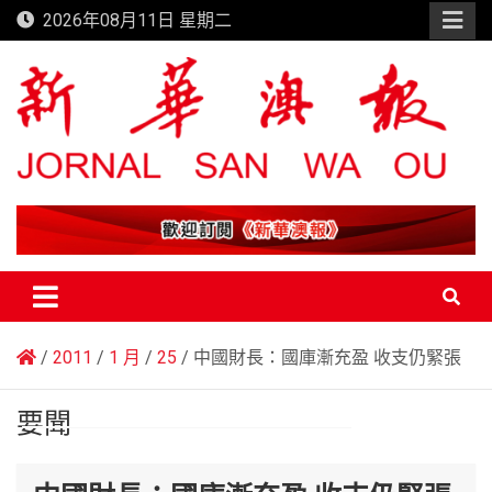
Skip
2026年08月11日 星期二
to
content
新華澳報
2011
1 月
25
中國財長：國庫漸充盈 收支仍緊張
要聞