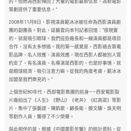
的。但她為西影傳回了大量的電影最新信息，為新電影
策劃提供了重要信息。”
2008年11月8日，影視演員範冰冰被任命為西影演員劇
團的副團長。對此，延藝雲向本刊記者回憶：“很現實
的，就是吸引眼球。我們這些廠長和一線演員都是項目
合作，沒有太多想過。我的第一感覺是，西影過去靠電
影品牌、名人效應、演員效應，現在西影人都被別人簽
約走了，有名演員、名導演是西影的，也是好事情，就
是眼球經濟、吸引注意力嘛。從我的角度考慮，範冰冰
加盟是我們樂見的。”
上個世紀80年代，西部電影集團的前身——西安電影製
片廠拍出了《人生》《野山》《老井》《紅高粱》等影
片，集中了張藝謀、陳凱歌、顧長衛、滕文驥、吳天明
等創作人員，獲得了不少榮譽。
與此相伴的是，根據《中國電影年鑒》的統計資料，從