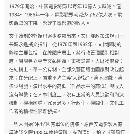
1979年開始，中國電影觀眾以每年10億人次遞減。僅
1984～1985年一年，電影觀眾就減少了52億人次。電
影觀眾的下降，影響了電影廠的收入。
文化體制的弊端也逐步暴露出來，文化部政策法規司司
長韓永進撰文指出，從1978年到1992年，文化體制的
弊端主要包括：在總體佈局上，與行政管理體制相對
應，層層建立專業文藝團體，重複設置，人財物浪費；
在結構上，單一公有制，全部文藝團體由國家財政包起
來；在分配上，嚴重平均主義“大鍋飯”，演不演戲，演
多少場戲，演出水平的高低（作品水平的高低）與收入
沒有聯繫；在人事制度上，沒有正常的人員流動和淘汰
機制，機構臃腫，冗員過多，行政化，機關化，文化工
作者的積極性很難發揮。
一些人開始“沖出”國有單位的院牆。原西安電影製片廠
導演滕文驥1985年停薪留職，來到深圳，拍了《颶風行