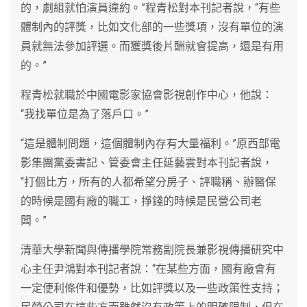
的，劇組就怕演員違約。”程青松對本刊記者說，“有些
體制內的評獎，比如文化部的一些獎項，沒有單位的演
員就無法參加評選。而獲獎後片酬就會提高，還是有用
的。”
程青松就職於中國電影家協會影視創作中心，他說：
“我找單位是為了落戶口。”
“這是體制問題，這個體制內存有大量福利。”原西部電
影集團黨委書記、管委會主任延藝雲對本刊記者說，
“打個比方，所有的人都希望分房子、評職稱、辦醫保
的時候是國有廠的職工，掙錢的時候是民營公司老
闆。”
清華大學新聞與傳播學院常務副院長兼影視傳播研究中
心主任尹鴻對本刊記者說：“在某些方面，國有廠會有
一定便利條件和優勢，比如評獎以及一些政策性支持；