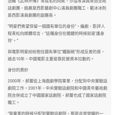
憑藉《武林外傳》等成名的閆妮、沙溢等演員來自空政
話劇團，姚晨是西影藝創中心演員劇團職工，範冰冰則
是西影演員劇團的副團長。
“明星們希望保留一個國有單位的身份”，編劇、影評人
程青松向媒體坦言，“這種身份在關鍵的時候就是‘護身
符’。”
與電影明星紛紛抱住國有單位“鐵飯碗”形成反差的是，
過去10年，中國電影主要是靠民營資本拉動的。
身份的奧妙
2000年，郝蕾從上海戲劇學院畢業，分配到中央實驗話
劇院工作。2001年，中央實驗話劇院和中國青年藝術劇
院合併成立了中國國家話劇院，郝蕾也成了國家話劇院
職工。
“我畢業的時候分配到實驗話劇院，那是非常榮耀的一