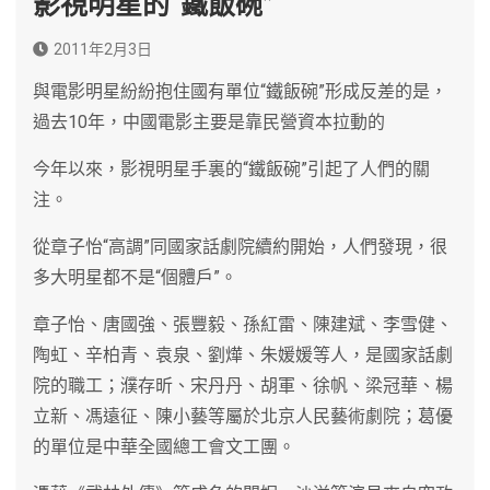
影視明星的“鐵飯碗”
2011年2月3日
與電影明星紛紛抱住國有單位“鐵飯碗”形成反差的是，
過去10年，中國電影主要是靠民營資本拉動的
今年以來，影視明星手裏的“鐵飯碗”引起了人們的關
注。
從章子怡“高調”同國家話劇院續約開始，人們發現，很
多大明星都不是“個體戶”。
章子怡、唐國強、張豐毅、孫紅雷、陳建斌、李雪健、
陶虹、辛柏青、袁泉、劉燁、朱媛媛等人，是國家話劇
院的職工；濮存昕、宋丹丹、胡軍、徐帆、梁冠華、楊
立新、馮遠征、陳小藝等屬於北京人民藝術劇院；葛優
的單位是中華全國總工會文工團。