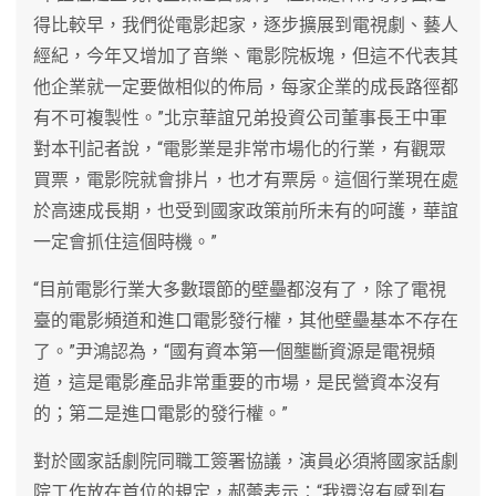
得比較早，我們從電影起家，逐步擴展到電視劇、藝人
經紀，今年又增加了音樂、電影院板塊，但這不代表其
他企業就一定要做相似的佈局，每家企業的成長路徑都
有不可複製性。”北京華誼兄弟投資公司董事長王中軍
對本刊記者說，“電影業是非常市場化的行業，有觀眾
買票，電影院就會排片，也才有票房。這個行業現在處
於高速成長期，也受到國家政策前所未有的呵護，華誼
一定會抓住這個時機。”
“目前電影行業大多數環節的壁壘都沒有了，除了電視
臺的電影頻道和進口電影發行權，其他壁壘基本不存在
了。”尹鴻認為，“國有資本第一個壟斷資源是電視頻
道，這是電影產品非常重要的市場，是民營資本沒有
的；第二是進口電影的發行權。”
對於國家話劇院同職工簽署協議，演員必須將國家話劇
院工作放在首位的規定，郝蕾表示：“我還沒有感到有