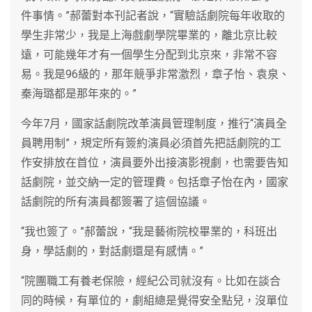
件事情。”郝蕾對本刊記者說，“實驗話劇院每年收取的
學生非常少，我是上海戲劇學院畢業的，離北京比較
遠，可能幾年才有一個學生分配到北京來，非常不容
易。我是96級的，那年競爭非常激烈，章子怡、袁泉、
秦海璐都是那年來的。”
今年7月，國家話劇院改革演員管理制度，推行“演員全
員聘用制”，規定所有簽約演員必須首先把話劇院的工
作安排放在首位，演員要外出接演影視劇，也需要告知
話劇院，並交納一定的管理費。包括章子怡在內，國家
話劇院的所有演員都簽署了這個協議。
“我也簽了。”郝蕾說，“我是藝術院校畢業的，科班出
身，學話劇的，對話劇還是有感情。”
“院團職工有養老保險，經紀公司就沒有。比如在談合
同的時候，有單位的，劇組總是覺得安全點兒，沒單位