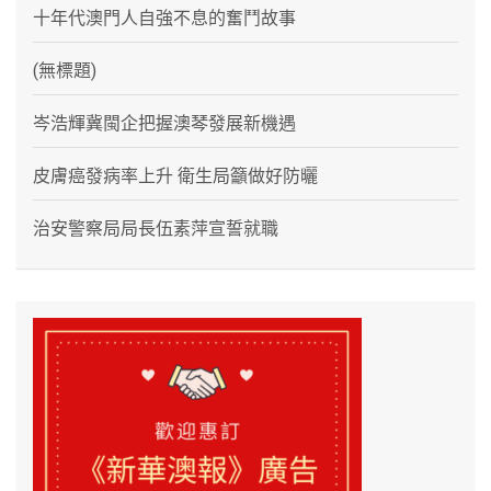
十年代澳門人自強不息的奮鬥故事
(無標題)
岑浩輝冀閩企把握澳琴發展新機遇
皮膚癌發病率上升 衛生局籲做好防曬
治安警察局局長伍素萍宣誓就職