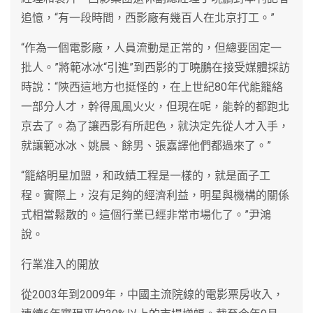
追憶，“有一段時間，西影廠有幾百人在北京打工。”
“作為一個電影廠，人員流動是正常的，但總要固定一
批人。”將範冰冰“引進”到西影的丁曉鵬在接受媒體採訪
時說：“陝西這地方也挺怪的，在上世紀80年代能籠絡
一部分人才，幹得風風火火，但現在呢，能幹的都跑北
京去了。為了讓西影有所起色，就決定先從人才入手，
就讓範冰冰、姚晨、餘男、張嘉譯他們都過來了。”
“籠絡明星加盟，和政績工程是一樣的，就是面子工
程。實際上，沒有足夠的經濟利益，明星與機構的關係
式相當鬆散的。這個行業已經非常市場化了。”尹鴻
說。
行業准入的開放
從2003年到2009年，中國主流院線的電影票房收入，