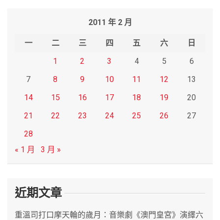
r
2011 年 2 月
c
h
一
二
三
四
五
六
日
1
2
3
4
5
6
7
8
9
10
11
12
13
14
15
16
17
18
19
20
21
22
23
24
25
26
27
28
« 1 月
3 月 »
近期文章
重溫司打口摩天輪的歲月：音樂劇《澳門皇宮》演繹六