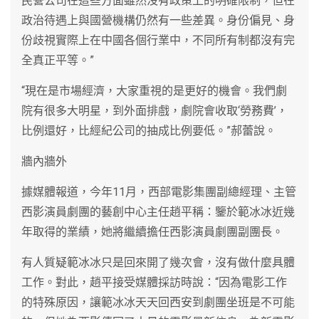
民營公司在這些方面雖然沒有政策上的明確限制，但在
政治待遇上與國營機構仍然有一些差異。身份偏見、身
份歧視實際上在中國各個行業中，不同所有制都沒有完
全真正平等。”
“現在是市場經濟，大家重視的是更好的機會。我們劇
院有很多大明星，到外面排戲，劇院會收取‘勞務費’，
比例還好，比經紀公司的抽成比例要低。”郝蕾說。
牆內牆外
據媒體報道，今年11月，西部電影集團副總經理、主管
西影演員劇團的藝創中心主任趙平稱：鑒於範冰冰近幾
年取得的業績，她將繼續擔任西影演員劇團副團長。
有人質疑範冰冰只是回來開了幾次會，沒有做什麼具體
工作。對此，趙平接受媒體採訪時說：“因為電影工作
的特殊原因，讓範冰冰天天回西安到劇團坐班是不可能