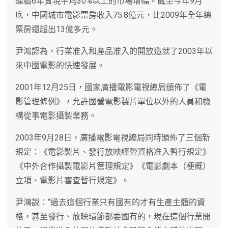
連續6年實現平均30%以上的市場增幅。截至今年9月
底，中國城市電影票房收入75.8億元，比2009年全年總
票房還超出13億多元。
尹鴻認為，行業准入和產品准入的開放造就了2003年以
來中國電影的快速發展。
2001年12月25日，國家廣播電影電視總局頒佈了《電
影管理條例》，允許國營電影製片單位以外的人員和機
構從事電影攝製業務。
2003年9月28日，廣播電影電視總局同時頒佈了三個新
規定：《電影製片、發行放映經營資格准入暫行規定》
《中外合作攝製電影片管理規定》《電影劇本（梗概）
立項、電影片審查暫行規定》。
尹鴻說：“過去這個行業只有國有的才有生產主體的資
格，甚至發行、放映環節都要國有的，現在這個行業開