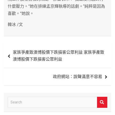
什麼壓力。”她在排練孟京輝執導的話劇。“純粹是因為
喜歡。”她說。
韓冰 /文
文
家族爭產致澳博股價下跌損害公眾利益 家族爭產致
章
澳博股價下跌損害公眾利益
導
覽
政府網站：說聲滿意不容易
S
e
a