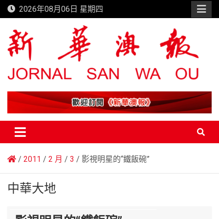
Skip
2026年08月06日 星期四
to
content
新華澳報
2011
2 月
3
影視明星的“鐵飯碗”
中華大地