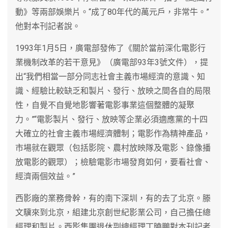
動》等兩部娛樂片。“成了80年代的萬元戶，非常牛。”
他對本刊記者說。
1993年1月5日，廣電部發佈了《關於當前深化電影行
業機制改革的若干意見》（廣電部93年3號文件），提
出“我們相當一部分同志社會主義市場經濟的意識、知
識、經驗比較缺乏和製片、發行、放映之間各自的局限
性，自覺不自覺地影響著電影事業這個整體的凝聚
力。”“電影製片、發行、放映等企業必須適應黨的十四
大確立的社會主義市場經濟體制；電影作為精神產品，
市場就在觀眾（包括影院、農村放映隊及電影、錄像播
放電影的觀眾）；檢驗電影市場發育如何，要看社會、
經濟兩個效益。”
西影廠的業務骨幹，有的南下深圳，有的去了北京。滕
文驥來到北京，組建北京創世紀影業公司，自己擔任總
經理和製片。西影集團退休副總經理丁曉鵬對本刊記者