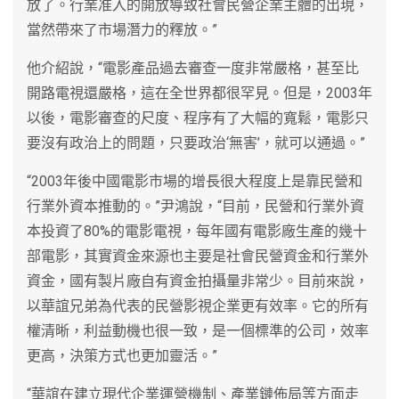
放了。行業准入的開放導致社會民營企業主體的出現，
當然帶來了市場潛力的釋放。”
他介紹說，“電影產品過去審查一度非常嚴格，甚至比
開路電視還嚴格，這在全世界都很罕見。但是，2003年
以後，電影審查的尺度、程序有了大幅的寬鬆，電影只
要沒有政治上的問題，只要政治‘無害’，就可以通過。”
“2003年後中國電影市場的增長很大程度上是靠民營和
行業外資本推動的。”尹鴻說，“目前，民營和行業外資
本投資了80%的電影電視，每年國有電影廠生產的幾十
部電影，其實資金來源也主要是社會民營資金和行業外
資金，國有製片廠自有資金拍攝量非常少。目前來說，
以華誼兄弟為代表的民營影視企業更有效率。它的所有
權清晰，利益動機也很一致，是一個標準的公司，效率
更高，決策方式也更加靈活。”
“華誼在建立現代企業運營機制、產業鏈佈局等方面走