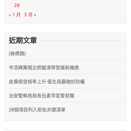
28
« 1 月
3 月 »
近期文章
(無標題)
岑浩輝冀閩企把握澳琴發展新機遇
皮膚癌發病率上升 衛生局籲做好防曬
治安警察局局長伍素萍宣誓就職
28個項目列入新批非遺清單