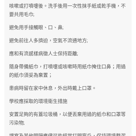
咳嗽或打噴嚏後。洗手後用一次性抹手紙或乾手機，不
要共用毛巾;
避免用手接觸眼、口、鼻;
避免前往人多擠迫，空氣不流通地方;
應和有流感樣病徵人士保持距離;
隨身帶備紙巾，打噴嚏或咳嗽時用紙巾掩住口鼻；用過
的紙巾須妥為棄置；
患病時留在家中休息，外出時戴上口罩。
學校應採取的環境衛生措施
安置足夠的有蓋垃圾桶，以便丟棄用過的紙巾和口罩等
污染物;
課室及其他間隔應儘可能經常打開窗戶，保持環境整潔