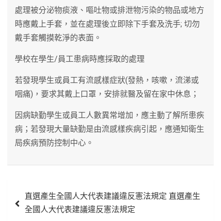
處理被分泌物痰液、嘔吐物或排泄物污染的物品或地方
時應戴上手套，並在處理後立即除下手套及洗手; 切勿
戴手套觸摸乾淨的表面。
學校在學生/員工患病時應採取的處理
若發現學生或員工有流感樣症狀(發熱，咳嗽，流涕或
咽痛)，要求其戴上口罩，安排就醫及留在家中休息；
因病缺勤學生或員工人數異常增加，應主動了解所患疾
病；若發現大量缺勤是由流感樣疾病引起，應通知衛生
局疾病預防控制中心。
文
直選產生全國人大代表建議違反憲法規定 直選產生
章
全國人大代表建議違反憲法規定
導