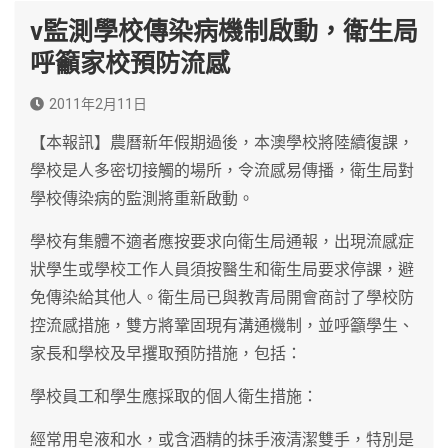
v監測學校傳染病機制啟動，衛生局
呼籲家校預防流感
2011年2月11日
【本報訊】農曆新年假期過後，本澳學校將陸續復課，
學校是人多密切接觸的場所，令流感易傳播，衛生局對
學校傳染病的監測將重新啟動。
學校有集體不適者應按要求向衛生局通報，出現流感症
狀學生或學校工作人員須按醫生和衛生局要求停課，避
免傳染給其他人。衛生局已與教青局開會商討了學校防
控流感措施，雙方將鞏固現有溝通機制，並呼籲學生、
家長和學校及早攫取預防措施，包括：
學校員工和學生應採取的個人衛生措施：
經常用皂液和水，或含酒精的抺手液清潔雙手，特別是