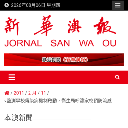
Skip
2026年08月06日 星期四
to
content
新華澳報
2011
2 月
11
v監測學校傳染病機制啟動，衛生局呼籲家校預防流感
本澳新聞