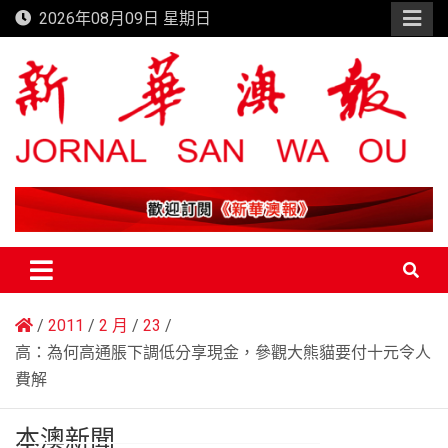
Skip
2026年08月09日 星期日
to
content
新華澳報
2011
2 月
23
高：為何高通脹下調低分享現金，參觀大熊貓要付十元令人
費解
本澳新聞