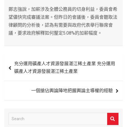
鄭志強說，加薪涉及全體公務員的切身利益，委員會希
望儘快完成審議法案。但昨日的會議後，委員會聽取法
律顧問的分析後，認為有需要與政府代表舉行聯席會
議，要求政府解釋如何釐定5.08%的加薪幅度。
文
充分運用礦產人才資源發展湛江稀土產業 充分運用
章
礦產人才資源發展湛江稀土產業
導
覽
一個搶佔輿論陣地把握輿論主導權的經驗
S
e