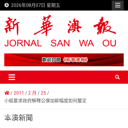
Skip
2026年08月07日 星期五
to
content
新華澳報
2011
2 月
25
小組要求政府解釋公僕加薪幅度如何釐定
本澳新聞