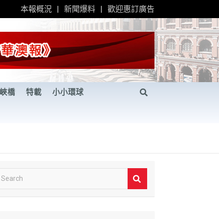
本報概況
新聞爆料
歡迎惠訂廣告
峽橋
特載
小小環球
S