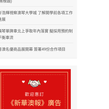
(無標題)
岑浩輝視察澳琴大學城 了解開學前各項工作
進展
橫琴單牌車北上爭取年內落實 擬採用預約制
平衡車流
粵澳名優商品展開幕 簽署49份合作項目