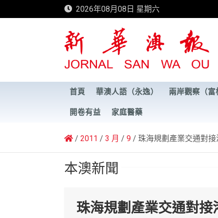
Skip
2026年08月08日 星期六
to
content
新華澳報
首頁
華澳人語（永逸）
兩岸觀察（富
開卷有益
家庭醫藥
2011
3 月
9
珠海規劃產業交通對接
本澳新聞
珠海規劃產業交通對接