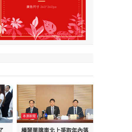
本澳新聞
了
橫琴單牌車北上爭取年內落