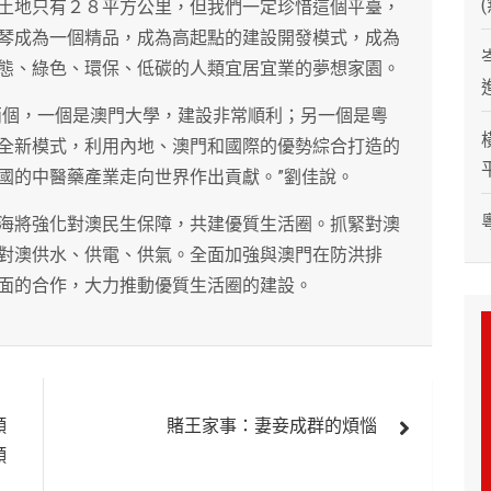
土地只有２８平方公里，但我們一定珍惜這個平臺，
琴成為一個精品，成為高起點的建設開發模式，成為
態、綠色、環保、低碳的人類宜居宜業的夢想家園。
兩個，一個是澳門大學，建設非常順利；另一個是粵
全新模式，利用內地、澳門和國際的優勢綜合打造的
國的中醫藥產業走向世界作出貢獻。”劉佳說。
海將強化對澳民生保障，共建優質生活圈。抓緊對澳
對澳供水、供電、供氣。全面加強與澳門在防洪排
面的合作，大力推動優質生活圈的建設。
頸
賭王家事：妻妾成群的煩惱
頸