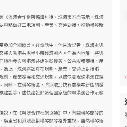
c
h
署《粵澳合作框架協議》後，珠海市方面表示，珠海
要重點做好三地規劃、產業、交通對接，推動橫琴新
京參加全國兩會。在電話中，他告訴記者，珠海本與
又將與香港共處半小時經濟圈內。作為內地唯一將與
任積極參與粵港澳共建生態優美、公共服務啣接、產
。為此，珠海將認真在規劃、產業、交通上對接港
規劃、產業發展和交通規劃，以儘快實現珠港澳在經
«
。同時，在橫琴新區，將採取加快有關橫琴新區開發
施建設等，儘快建設好這個國家級的粵港澳合作示範
佳說，在《粵澳合作框架協議》中，有關橫琴開發的
、廣東省和港澳都對橫琴開發格外重視。雖然橫琴新