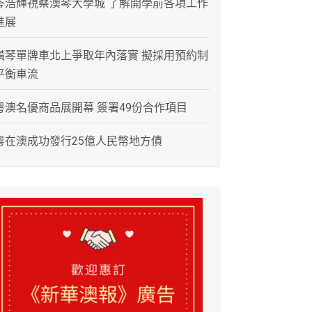
岑浩輝視察澳琴大學城 了解開學前各項工作
進展
橫琴單牌車北上爭取年內落實 擬採用預約制
平衡車流
粵澳名優商品展開幕 簽署49份合作項目
粵在澳成功發行25億人民幣地方債