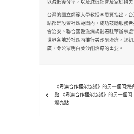
以減低復發率，以及減低社會及家庭損失
台灣的國立師範大學教授李思賢指出，台灣
站都是設置社區範圍內，成功鼓勵服務者
會治安。聯合國愛滋病規劃署駐華辦事處
世界各地於社區內推行美沙酮治療，起初
廣，令公眾明白美沙酮治療的重要。
文
《粵澳合作框架協議》的另一個閃爍
章
點 《粵澳合作框架協議》的另一個閃
導
爍亮點
覽