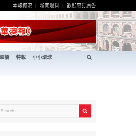
本報概況
新聞爆料
歡迎惠訂廣告
峽橋
特載
小小環球
S