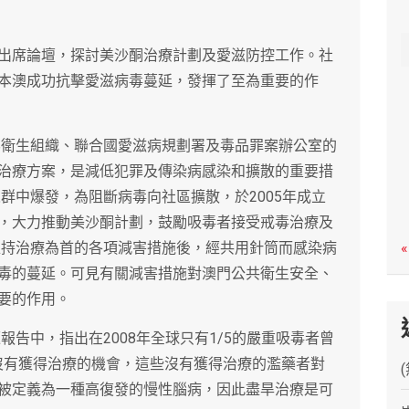
c
h
出席論壇，探討美沙酮治療計劃及愛滋防控工作。社
本澳成功抗擊愛滋病毒蔓延，發揮了至為重要的作
世界衛生組織、聯合國愛滋病規劃署及毒品罪案辦公室的
治療方案，是減低犯罪及傳染病感染和擴散的重要措
人群中爆發，為阻斷病毒向社區擴散，於2005年成立
，大力推動美沙酮計劃，鼓勵吸毒者接受戒毒治療及
酮維持治療為首的各項減害措施後，經共用針筒而感染病
«
毒的蔓延。可見有關減害措施對澳門公共衛生安全、
要的作用。
報告中，指出在2008年全球只有1/5的嚴重吸毒者曾
者沒有獲得治療的機會，這些沒有獲得治療的濫藥者對
被定義為一種高復發的慢性腦病，因此盡旱治療是可