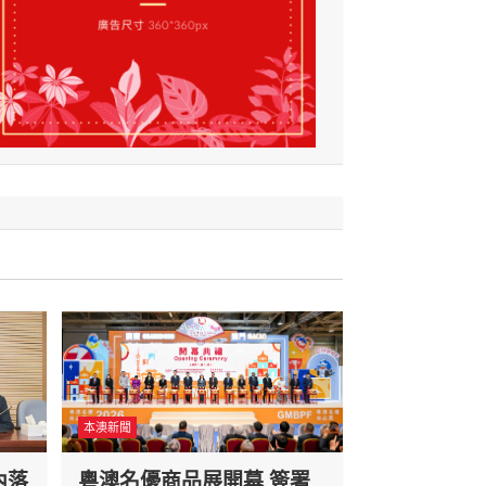
本澳新聞
內落
粵澳名優商品展開幕 簽署