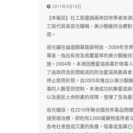
2011年3月12日
【本報訊】社工局邀請兩岸四地學者來澳
工局代局長容光耀稱，美沙酮維持治療對
用。
容光耀在論壇開幕致辭時說，2009年
專家，指出有效及高覆蓋率的美沙酮維持
施。2004年，本澳因應愛滋病毒於吸毒
了由政府及民間組成的防治愛滋病委員會
停止使用針筒。自2005年推出以美沙
毒的人數受到控制，本澳成功抗擊愛滋病
以及居民土命財產的保障，發揮了至為重
容光耀說，在2010年聯合國世界毒品問題
接受過治療，即約有2,000萬藥物濫用
各地社會造成沉重的負擔。吸毒或濫藥已