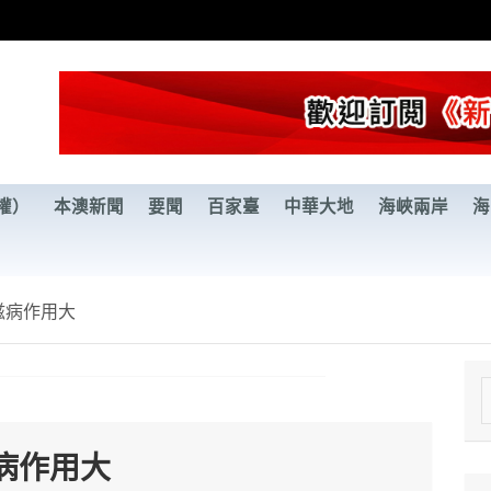
權）
本澳新聞
要聞
百家臺
中華大地
海峽兩岸
海
滋病作用大
e
a
病作用大
r