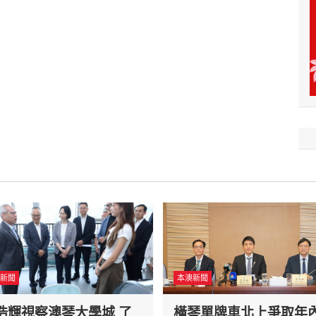
新聞
本澳新聞
浩輝視察澳琴大學城 了
橫琴單牌車北上爭取年