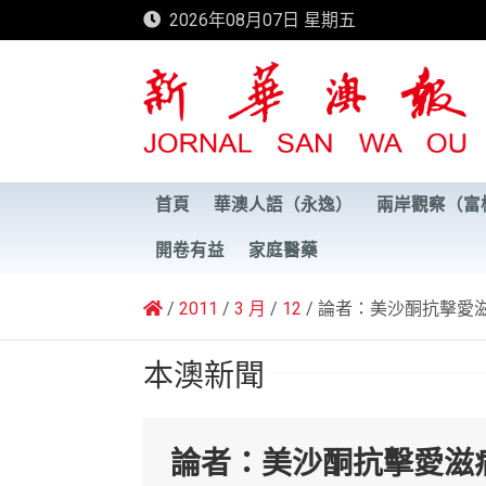
Skip
2026年08月07日 星期五
to
content
新華澳報
首頁
華澳人語（永逸）
兩岸觀察（富
開卷有益
家庭醫藥
2011
3 月
12
論者：美沙酮抗擊愛
本澳新聞
論者：美沙酮抗擊愛滋