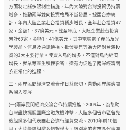
方面制定諸多限制性措施，年內大陸對台灣投資仍持續
增多，推動兩岸雙向投資格局不斷發展。據國台辦統
計，年內大陸企業赴台投資穩步增長，全年赴台投資47
家，金額1．37億美元。截至年底，大陸企業赴台投資
累計63家，金額1．41億美元。其中電腦電子產品及光
學製品、信息及通訊傳播、批發零售等為大陸對台灣投
資的3大主要行業。陸資入島的增多，不僅對島內經濟
增長、就業等產生積極影響，還有力促進了兩岸經濟關
系正常化的進程。
三、兩岸民間經濟交流合作日益密切，帶動兩岸經濟關
系深入發展
(一)兩岸民間經濟交流合作持續推進。2009年，為幫助
台灣盡快擺脫國際金融危機沖擊，大陸多個省市區曾先
後組織多個代表團赴台進行經貿交流。2010年前10個
月，大陸繼續組織多個規模大、級別高的省市區代表團