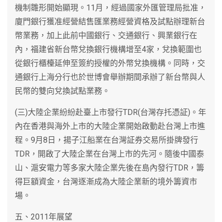
機制雛形開始顯現。11月，經過國家外匯管理局批准，
廈門銀行獲准經營結售匯業務經營資格及試點辦理新台
幣業務，加上此前中國銀行、交通銀行、興業銀行在
內，福建省新台幣兌換銀行機構增至4家，兌換範圍也
從銀行櫃檯延伸至簽約授權的外幣兌換機構。同時，交
通銀行上海分行也於世博會舉辦期間承辦了新台幣與人
民幣的雙向兌換試點業務。
(三)大陸企業紛紛赴臺上市發行TDR(台灣存托憑証)。年
內在香港與海外上市的大陸企業開始啟動赴台灣上市進
程。9月8日，揚子江船業在台灣証券交易所掛牌發行
TDR，開啟了大陸企業在台灣上市的先河。隨後中國泰
山、滬安電力等多家大陸企業先後在島內發行TDR，籌
得巨額資金，台灣逐漸成為大陸企業新的境外籌資市
場。
五、2011年展望