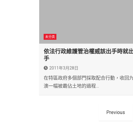
未分类
依法行政維護管治權威該出手時就
手
2011年3月28日
在特區政府多個部門採取配合行動，收回
澳一幅被霸佔土地的過程…
文
Previous
章