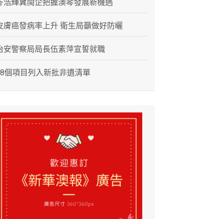
岑浩輝冀閩企把握澳琴發展新機遇
皮膚癌發病率上升 衛生局籲做好防曬
治安警察局局長伍素萍宣誓就職
28個項目列入新批非遺清單