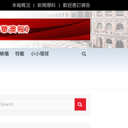
本報概況
新聞爆料
歡迎惠訂廣告
峽橋
特載
小小環球
S