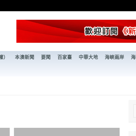
權）
本澳新聞
要聞
百家臺
中華大地
海峽兩岸
海
e
a
r