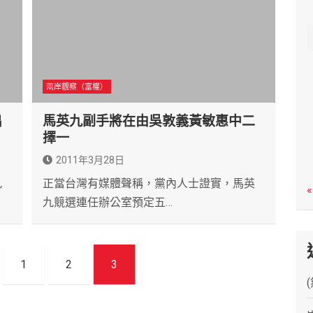
c
h
兩岸觀察（富權）
出
馬英九副手將在由吳敦義黃敏惠中二
擇一
2011年3月28日
九
正當台灣有媒體聲稱，黨內人士證實，馬英
«
九競選連任辦公室預定五…
1
2
3