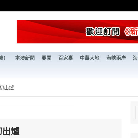
權）
本澳新聞
要聞
百家臺
中華大地
海峽兩岸
海
月初出爐
e
a
初出爐
r