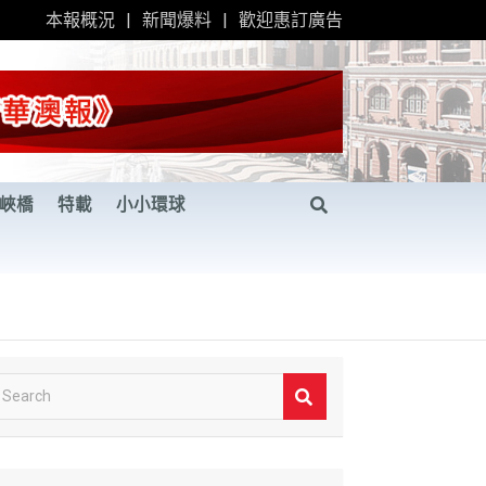
本報概況
新聞爆料
歡迎惠訂廣告
峽橋
特載
小小環球
S