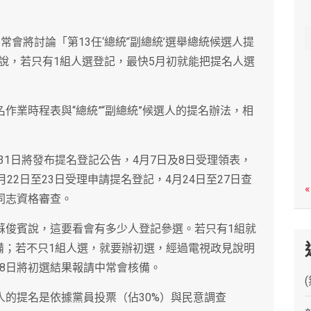
c
h
常會將討論「第13任‘總統’‘副總統’選舉總統候選人提
說，若只有1組人選登記，最快5月初就能把提名人選
名作業時程表與“總統”“副總統”候選人的提名辦法，相
1日將發布提名登記公告，4月7日及8日受理領表，
月22日至23日受理申請提名登記，4月24日至27日查
«
同志資格審查。
？蘇俊賓說，這要看會有多少人登記參選。若只有1組就
備；若不只1組人選，就要辦初選，經過電視政見說明
18日將初選結果報請中常會核備。
人的提名是依據黨員投票（佔30%）與民意調查