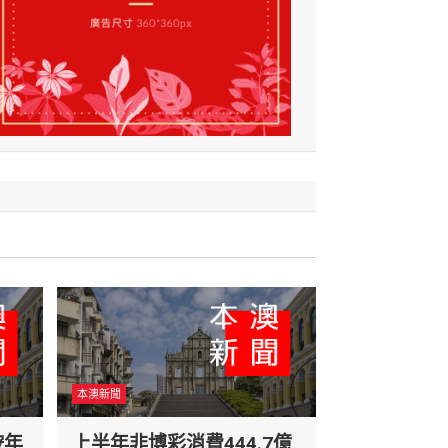
本澳新聞
按年
上半年非博彩消費444.7億