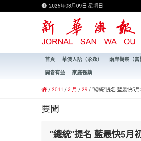
Skip
2026年08月09日 星期日
to
content
新華澳報
首頁
華澳人語（永逸）
兩岸觀察（富
開卷有益
家庭醫藥
2011
3 月
29
“總統”提名 藍最快5
要聞
“總統”提名 藍最快5月