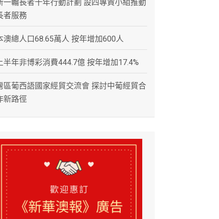
新一輪長者十年行動計劃 設四專責小組推動
長者服務
本澳總人口68.65萬人 按年增加600人
上半年非博彩消費444.7億 按年增加17.4%
灣區葡西語國家經貿交流會 探討中葡經貿合
作新路徑