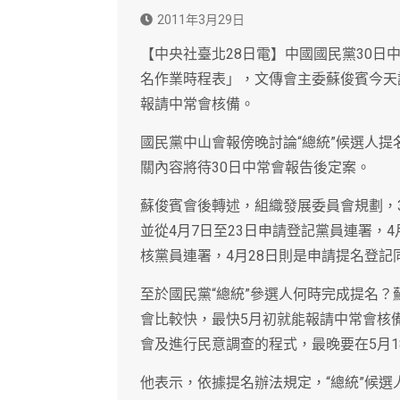
2011年3月29日
【中央社臺北28日電】中國國民黨30日中
名作業時程表」，文傳會主委蘇俊賓今天
報請中常會核備。
國民黨中山會報傍晚討論“總統”候選人提
關內容將待30日中常會報告後定案。
蘇俊賓會後轉述，組織發展委員會規劃，3
並從4月7日至23日申請登記黨員連署，4
核黨員連署，4月28日則是申請提名登記
至於國民黨“總統”參選人何時完成提名
會比較快，最快5月初就能報請中常會核
會及進行民意調查的程式，最晚要在5月
他表示，依據提名辦法規定，“總統”候選