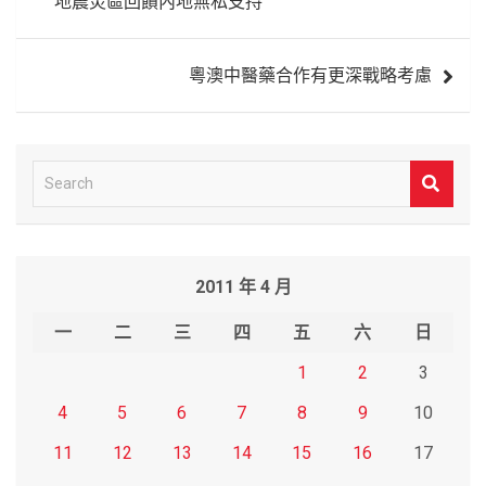
地震災區回饋內地無私支持
導
覽
粵澳中醫藥合作有更深戰略考慮
S
e
a
r
2011 年 4 月
c
h
一
二
三
四
五
六
日
1
2
3
4
5
6
7
8
9
10
11
12
13
14
15
16
17