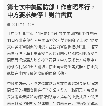
第七次中美國防部工作會晤舉行，
中方要求美停止對台售武
2011年4月12日
【中新社北京4月11日電】第七次中美國防部工作會晤
11日在北京舉行。中國軍方說，雙方回顧了上次會晤以
來中美兩軍關係的情況，並就兩軍關係指導原則、培育
兩軍互信、海上軍事安全及共同關心的國際和地區安全
問題等坦誠深入地交換了意見。中方要求美方尊重中方
的核心利益和重大關切，停止向臺灣出售武器，停止美
艦機在中國專屬經濟區的偵察活動。
中國軍方表示，雙方還重點就解放軍總參謀長陳炳德訪
問美國的相關安排進行了商議。雙方一致同意，將認真
落實兩國元首和防務部門領導人達成的重要共識，保持
兩軍各層次的對話與溝通，加強兩軍在非傳統安全領域