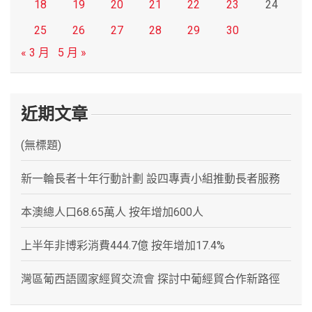
18
19
20
21
22
23
24
25
26
27
28
29
30
« 3 月
5 月 »
近期文章
(無標題)
新一輪長者十年行動計劃 設四專責小組推動長者服務
本澳總人口68.65萬人 按年增加600人
上半年非博彩消費444.7億 按年增加17.4%
灣區葡西語國家經貿交流會 探討中葡經貿合作新路徑