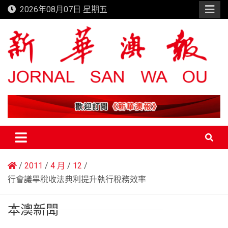
Skip
2026年08月07日 星期五
to
content
新華澳報
2011
4 月
12
行會議畢稅收法典利提升執行稅務效率
本澳新聞