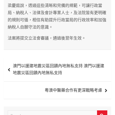
梁慶庭說，透過這些清晰和完備的規範，可讓行政當
局、納稅人、法律及會計專業人士，及法院皆有更明確
的規則可循，相信有助提升行政當局的行政效率和加強
納稅人自願守法的意識。
法案將提交立法會審議，通過後翌年生效。
文
澳門以援建地震災區回饋內地無私支持 澳門以援建
章
地震災區回饋內地無私支持
導
覽
粵澳中醫藥合作有更深戰略考慮
S