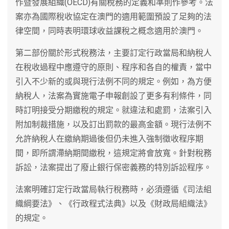
作暨發展組織(OECD)有關稅務的定義和準則作參考。法
案亦為國際稅收協定在澳門的適用範圍預設了足夠的法
律空間，同時表明環球收益課稅之概念適用於澳門。
第二部份關於形式稅務法，主要訂定行政當局和納稅人
在稅收過程中應遵守的原則、程序和各自的權責，當中
引入不少新的或與現行法例不同的規定。例如，為方便
納稅人，法案為實施電子申報創設了更多有利條件，同
時訂明接受分期繳稅的規定。就違法和處罰，法案引入
附加制裁措施，以及訂出罰款的最高金額。現行法例不
允許納稅人在繳納期過後但仍未進入強制徵收程序期
間，即所謂滯納期間繳稅，這規定將會放寬。針對稅務
訴訟，法案提出了廢止銀行保密義務的特別訴訟程序。
法案明確訂定行政當局執行稅務時，必須遵循《司法組
織綱要法》、《行政程式法典》以及《財政局組織法》
的規定。