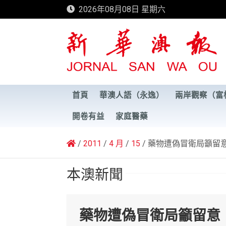
Skip
2026年08月08日 星期六
to
content
新華澳報
首頁
華澳人語（永逸）
兩岸觀察（富
開卷有益
家庭醫藥
2011
4 月
15
藥物遭偽冒衛局籲留
本澳新聞
藥物遭偽冒衛局籲留意