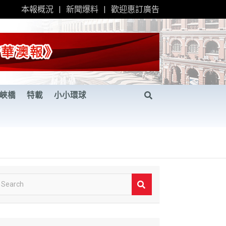
本報概況
新聞爆料
歡迎惠訂廣告
峽橋
特載
小小環球
S