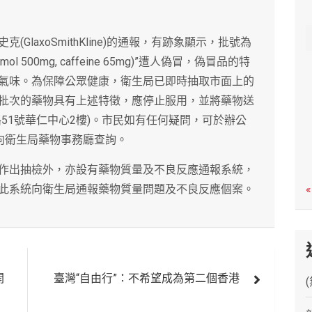
c
h
laxoSmithKline)的通報，有跡象顯示，批號為
acetamol 500mg, caffeine 65mg)”遭人偽冒，偽冒品的特
氣味。為保障公眾健康，衛生局已即時抽取市面上的
批次的藥物具有上述特徵，應停止服用，並將藥物送
51號華仁中心2樓)。市民如有任何疑問，可於辦公
329向衛生局藥物事務廳查詢。
作出抽檢外，亦設有藥物質量及不良反應通報系統，
此系統向衛生局通報藥物質量問題及不良反應個案。
«
開
臺灣“自由行”：不希望成為第二個香港