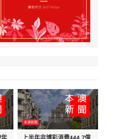
本澳新聞
按年
上半年非博彩消費444.7億