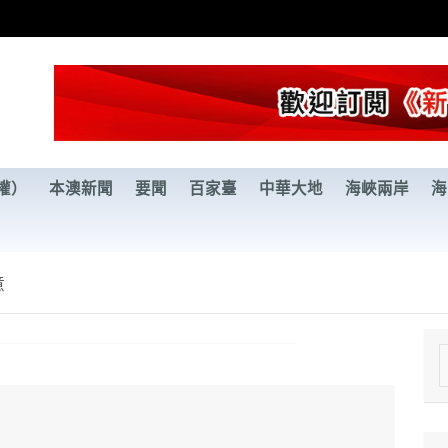
權）
本澳新聞
要聞
百家臺
中華大地
海峽兩岸
海
意
e
a
r