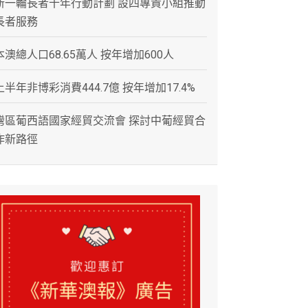
新一輪長者十年行動計劃 設四專責小組推動
長者服務
本澳總人口68.65萬人 按年增加600人
上半年非博彩消費444.7億 按年增加17.4%
灣區葡西語國家經貿交流會 探討中葡經貿合
作新路徑