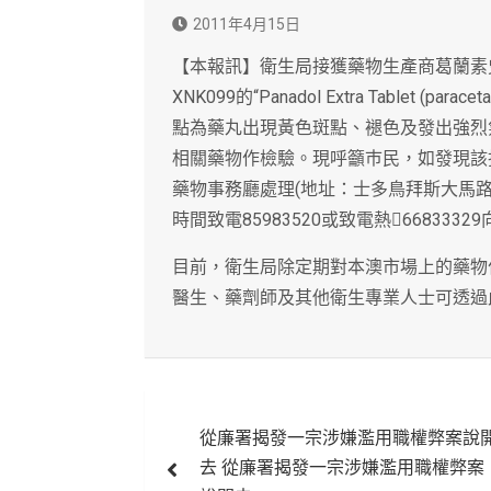
2011年4月15日
【本報訊】衛生局接獲藥物生產商葛蘭素史克(G
XNK099的“Panadol Extra Tablet (par
點為藥丸出現黃色斑點、褪色及發出強烈
相關藥物作檢驗。現呼籲巿民，如發現該
藥物事務廳處理(地址：士多鳥拜斯大馬路
時間致電85983520或致電熱66833
目前，衛生局除定期對本澳市場上的藥物
醫生、藥劑師及其他衛生專業人士可透過
文
從廉署揭發一宗涉嫌濫用職權弊案說
章
去 從廉署揭發一宗涉嫌濫用職權弊案