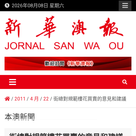
Skip
2026年08月08日 星期六
to
content
新華澳報
2011
4 月
22
街總對規範樓花買賣的意見和建議
本澳新聞