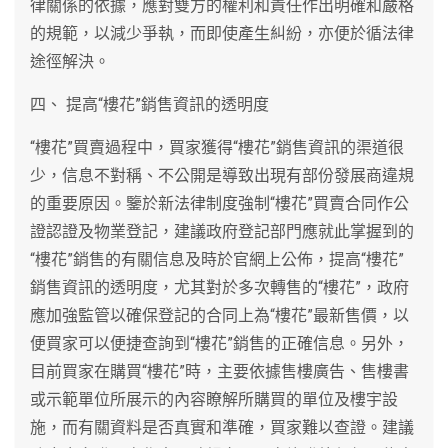
律關係的依據，應對雙方的權利和責任作出明確和嚴格
的規範，以減少爭執，而即使產生糾紛，亦便於循法律
途徑解決。
四、 提高“樓花”銷售資訊的透明度
“樓花”買賣過程中，買家獲得“樓花”銷售資訊的渠道很
少，信息不對稱、不公開是導致出現有部份發展商違規
的重要原因。鑒於新法律制度強制“樓花”買賣合同作公
證認證及物業登記，建議政府登記部門應就此掌握到的
“樓花”銷售的有關信息及時於官網上公佈，提高“樓花”
銷售資訊的透明度，尤其對於多次轉售的“樓花”，政府
應加強監管以確保登記的合同上為“樓花”最新售價，以
便買家可以便捷查詢到“樓花”銷售的正確信息。另外，
目前買家在購買“樓花”時，主要依據售樓廣告、售樓書
或示範單位所展示的內容瞭解所購買的單位及樓宇設
施，而有關資料是否真實和準確，買家難以查證。建議