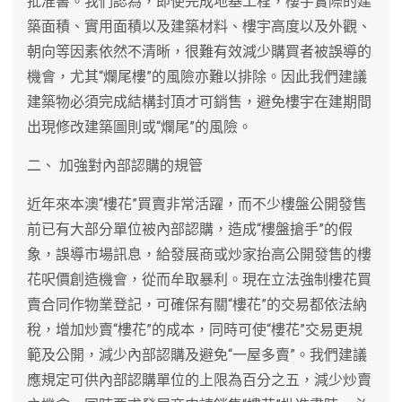
批准書。我們認為，即使完成地基工程，樓宇實際的建
築面積、實用面積以及建築材料、樓宇高度以及外觀、
朝向等因素依然不清晰，很難有效減少購買者被誤導的
機會，尤其“爛尾樓”的風險亦難以排除。因此我們建議
建築物必須完成結構封頂才可銷售，避免樓宇在建期間
出現修改建築圖則或“爛尾”的風險。
二、 加強對內部認購的規管
近年來本澳“樓花”買賣非常活躍，而不少樓盤公開發售
前已有大部分單位被內部認購，造成“樓盤搶手”的假
象，誤導市場訊息，給發展商或炒家抬高公開發售的樓
花呎價創造機會，從而牟取暴利。現在立法強制樓花買
賣合同作物業登記，可確保有關“樓花”的交易都依法納
稅，增加炒賣“樓花”的成本，同時可使“樓花”交易更規
範及公開，減少內部認購及避免“一屋多賣”。我們建議
應規定可供內部認購單位的上限為百分之五，減少炒賣