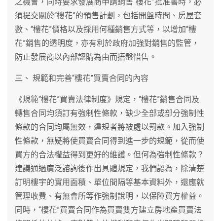
之機會，同時要求發展商申請銷售“樓花”批准書時，必
須提交關於“樓花”的預售計劃，包括開盤時間、房屋套
數、“樓花”價格以及採用何種銷售方式等，以增加“樓
花”銷售的透明度，亦有利於政府加強對銷售的監管，
防止發展商以內部認購為由而捂盤惜售。
三、 規範和完善“樓花”買賣合同的內容
《規範“樓花”買賣法律制度》規定，“樓花”銷售合同及
轉售合同均須訂有強制性條款，缺少全部或部分強制性
條款的合同均屬無效，違規者將被處以罰款。加入強制
性條款，無疑將使買賣合同得到進一步的規範，從而使
買方的合法權益得到更好的維護。但何為強制性條款？
建議通過廣泛諮詢後作出具體規定，我們認為，除清楚
訂明樓宇的實用面積、單位間隔等基本資料外，還應就
管理收費、有無會所等作強制說明，以保障買方權益。
同時，“樓花”買賣合同作為買賣雙方建立房地產買賣法