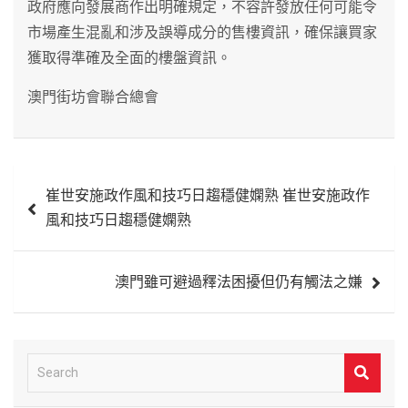
政府應向發展商作出明確規定，不容許發放任何可能令
市場產生混亂和涉及誤導成分的售樓資訊，確保讓買家
獲取得準確及全面的樓盤資訊。
澳門街坊會聯合總會
文
崔世安施政作風和技巧日趨穩健嫻熟 崔世安施政作
章
風和技巧日趨穩健嫻熟
導
覽
澳門雖可避過釋法困擾但仍有觸法之嫌
S
e