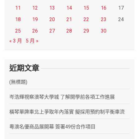
11
12
13
14
15
16
17
18
19
20
21
22
23
24
25
26
27
28
29
30
« 3 月
5 月 »
近期文章
(無標題)
岑浩輝視察澳琴大學城 了解開學前各項工作進展
橫琴單牌車北上爭取年內落實 擬採用預約制平衡車流
粵澳名優商品展開幕 簽署49份合作項目