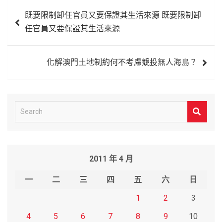
文
既要限制卸任官員又要保證其生活來源 既要限制卸
章
任官員又要保證其生活來源
導
覽
化解澳門土地制約何不考慮競投無人海島？
S
e
a
r
2011 年 4 月
c
h
一
二
三
四
五
六
日
1
2
3
4
5
6
7
8
9
10