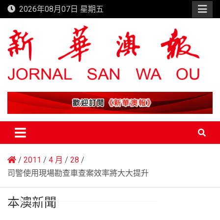
Skip
2026年08月07日 星期五
to
content
新華澳報
2011
4 月
28
司警使用現場勘查車查案效率將大大提升
本澳新聞