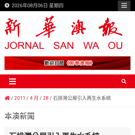
Skip
2026年08月06日 星期四
to
content
新華澳報
2011
4 月
28
石排灣公屋引入再生水系統
本澳新聞