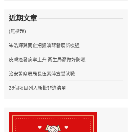
近期文章
(無標題)
岑浩輝冀閩企把握澳琴發展新機遇
皮膚癌發病率上升 衛生局籲做好防曬
治安警察局局長伍素萍宣誓就職
28個項目列入新批非遺清單