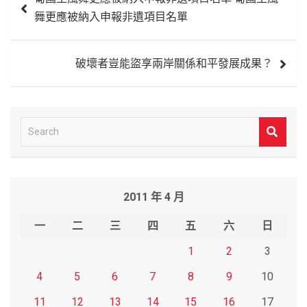
章
舞更應被納入申報非遺項目名單
導
覽
破壞者豈能盜享兩岸關係和平發展成果？
S
e
a
r
2011 年 4 月
c
h
一
二
三
四
五
六
日
1
2
3
4
5
6
7
8
9
10
11
12
13
14
15
16
17