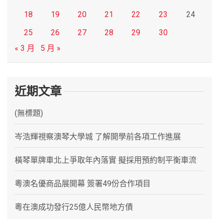
18
19
20
21
22
23
24
25
26
27
28
29
30
« 3 月
5 月 »
近期文章
(無標題)
岑浩輝視察澳琴大學城 了解開學前各項工作進展
橫琴單牌車北上爭取年內落實 擬採用預約制平衡車流
粵澳名優商品展開幕 簽署49份合作項目
粵在澳成功發行25億人民幣地方債