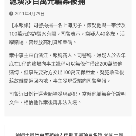
滬漢涉百萬元騙案被捕
2011年4月29日
【本報訊】司警拘捕一名上海男子，懷疑他與一宗涉及
100萬元的詐騙案有關。司警表示，嫌疑人40多歲，活
躍賭場，曾經放高利貸和疊碼。
案中事主來自浙江，報稱商人。司警稱，嫌疑人於去年
底在仔的賭場向事主訛稱可以無條件借出200萬給他
賭博，但事先要對方交出100萬元保證金，疑犯收款後
藉故離開返回內地，事主發現受騙向司警舉報。
司警近日例行巡查賭場發現疑犯，當時他並無身份證明
文件，相信他作案後再非法入境。
文
葡國土風舞更應被納入申報非遺項目名單 葡國土風