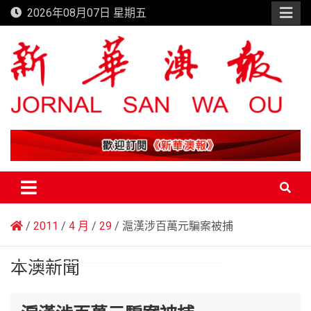
Skip
2026年08月07日 星期五
to
content
新華澳報
2011
4 月
29
滬漢涉百萬元騙案被捕
本澳新聞