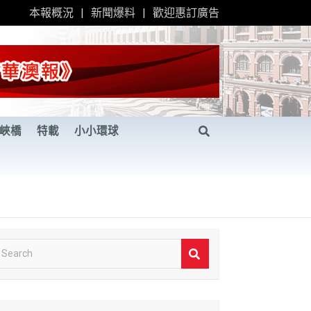
本報概況
新聞爆料
歡迎惠訂廣告
峽橋
特載
小小環球
S