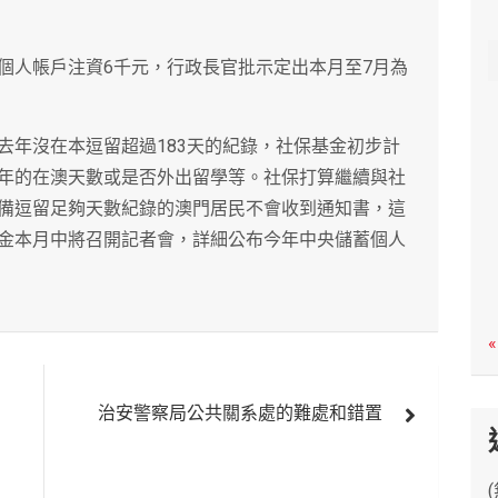
c
h
個人帳戶注資6千元，行政長官批示定出本月至7月為
去年沒在本逗留超過183天的紀錄，社保基金初步計
年的在澳天數或是否外出留學等。社保打算繼續與社
備逗留足夠天數紀錄的澳門居民不會收到通知書，這
金本月中將召開記者會，詳細公布今年中央儲蓄個人
«
」
治安警察局公共關系處的難處和錯置