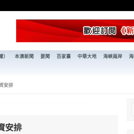
權）
本澳新聞
要聞
百家臺
中華大地
海峽兩岸
海
資安排
e
a
資安排
r