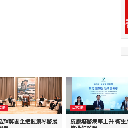
新聞
本澳新聞
浩輝冀閩企把握澳琴發展
皮膚癌發病率上升 衛生