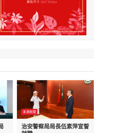
本澳新聞
局
治安警察局局長伍素萍宣誓