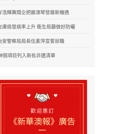
岑浩輝冀閩企把握澳琴發展新機遇
皮膚癌發病率上升 衛生局籲做好防曬
治安警察局局長伍素萍宣誓就職
28個項目列入新批非遺清單