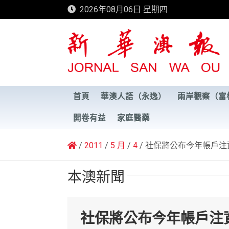
Skip
2026年08月06日 星期四
to
content
新華澳報
首頁
華澳人語（永逸）
兩岸觀察（富
開卷有益
家庭醫藥
2011
5 月
4
社保將公布今年帳戶注
本澳新聞
社保將公布今年帳戶注