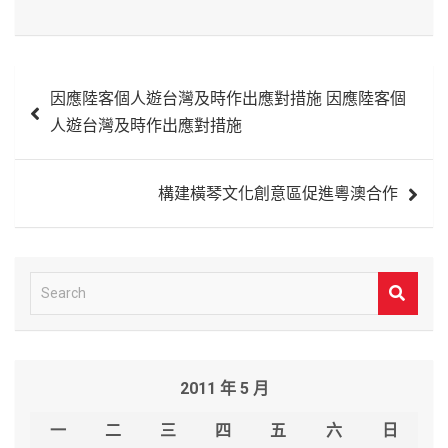
文
因應陸客個人遊台灣及時作出應對措施 因應陸客個
章
人遊台灣及時作出應對措施
導
覽
構建橫琴文化創意區促進粵澳合作
S
e
a
r
2011 年 5 月
c
h
一
二
三
四
五
六
日