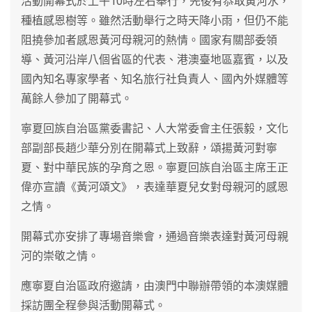
活動開幕式於上午10時左右舉行，先後有恭取黃河水，
種植感恩樹等。雖然活動舉行之時天降小雨，但仍不能
阻撓參加者感恩黃河母親河的熱情。國家有關部委領
導、黃河沿岸八個省區的代表、港澳臺地區嘉賓，以及
國內知名專家學者、知名旅行社負責人、國內外媒體等
萬餘人參加了開幕式。
寧夏回族自治區黨委書記、人大常委會主任張毅，文化
部副部長趙少華分別在開幕式上致辭，頌揚黃河對寧
夏、對中華民族的孕育之恩。寧夏回族自治區主席王正
偉亦宣讀《黃河頌文》，表達華夏兒女對母親河的感恩
之情。
開幕式亦安排了專場音樂會，通過音樂表達對黃河母親
河的崇敬之情。
應寧夏自治區政府邀請，由澳門中聯辦帶領的本澳媒體
採訪團全程參與活動開幕式。