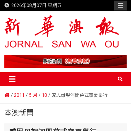
Skip
2026年08月07日 星期五
to
content
新華澳報
2011
5 月
10
感恩母親河開幕式寧夏舉行
本澳新聞