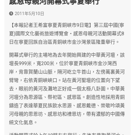
感恩母親河開幕式寧夏舉行
2011年5月10日
【本報記者王希富寧夏青銅峽市9日電】第三屆中國(寧
夏)國際文化藝術旅遊博覽會‧感恩母親河活動開幕式8
日在寧夏回族自治區青銅峽市金沙灣景區隆重舉行。
開幕式舉行的主場地為去年開始興建的中華黃河壇，該
壇長999米，寬200米，位於寧夏青銅峽市金沙灣西
岸，背靠賀蘭山山脈，隔河屹立牛首山，左傍萬裏黃河
臂彎，右依青銅峽峽口。站在黃河聖壇的位置向下望
去，眼前的黃河及灘地正好成一個太極八卦圖。中華黃
河壇分為思源區、祭祀區、感恩區。創造性地採用青銅
鑄造了表達華夏民族飲水思源、感恩戴德、崇敬吟頌黃
河母親的思恩坊、感恩坊和禮恩坊，帶有濃郁的中國傳
統文化氣息。