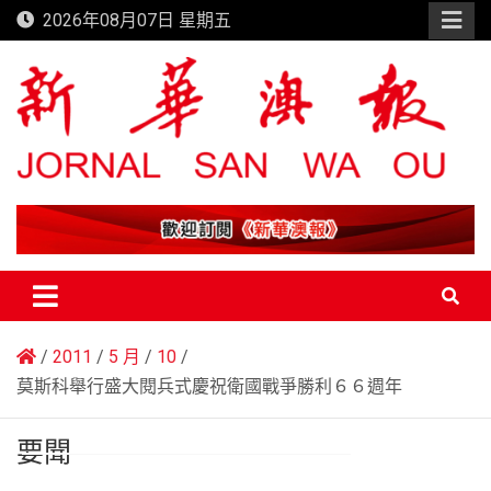
Skip
2026年08月07日 星期五
to
content
新華澳報
2011
5 月
10
莫斯科舉行盛大閱兵式慶祝衛國戰爭勝利６６週年
要聞