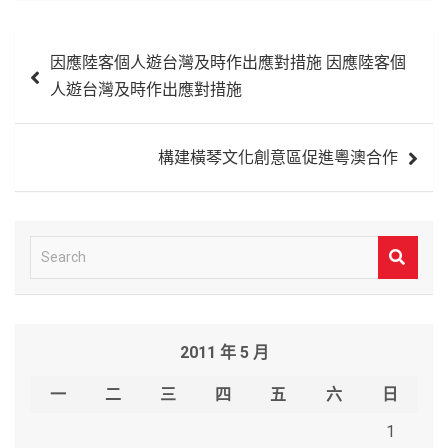
文
因應陸客個人遊台灣及時作出應對措施 因應陸客個
章
人遊台灣及時作出應對措施
導
覽
構建橫琴文化創意區促進粵澳合作
S
e
a
r
2011 年 5 月
c
h
一
二
三
四
五
六
日
1