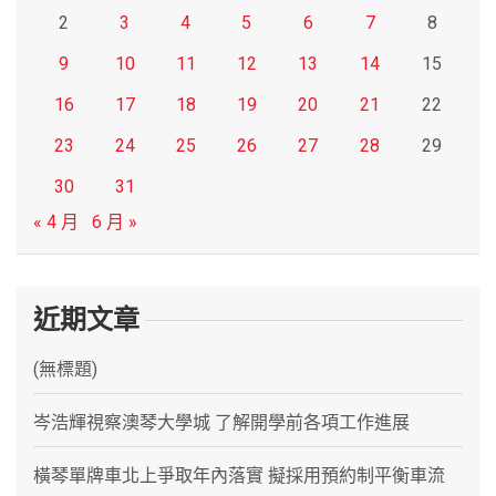
2
3
4
5
6
7
8
9
10
11
12
13
14
15
16
17
18
19
20
21
22
23
24
25
26
27
28
29
30
31
« 4 月
6 月 »
近期文章
(無標題)
岑浩輝視察澳琴大學城 了解開學前各項工作進展
橫琴單牌車北上爭取年內落實 擬採用預約制平衡車流