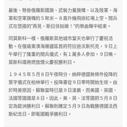
最後，懸掛俄羅斯國旗、武裝力量旗幟，以及陸軍、海
軍和空軍旗幟的５架米－８直升機飛掠紅場上空。閱兵
式在悠揚的“再見，斯拉伕姑娘！”的樂曲聲中結束。
同莫斯科一樣，俄羅斯其他城市當天也舉行了慶祝活
動。在俄遠東濱海邊疆區首府符拉迪沃斯托克，９日上
午舉行了隆重的閱兵儀式，有１萬多人參加。９日晚，
莫斯科還將燃放煙火慶祝勝利日。
１９４５年５月８日午夜時分，納粹德國無條件投降的
簽字儀式在柏林舉行。投降書從９日零時開始生效。由
於時差原因，蘇聯當時已是９日淩晨，而美國、英國、
法國等國還是８日。因此，美、英、法等國把５月８日
定為歐洲勝利日，蘇聯則確定５月９日為戰勝德國法西
斯紀念日，即衛國戰爭勝利日。