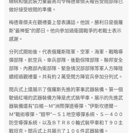
總統和俄武裝力量最高司令梅德韋傑夫報告受閱部隊已
做好接受檢閱的準備。
梅德韋傑夫在觀禮臺上發表講話。他說，勝利日是俄羅
斯“最神聖”的節日。他向參加過衛國戰爭的老戰士表示
感謝。
分列式開始後，代表俄羅斯陸軍、空軍、海軍、戰略導
彈部隊、航空兵、傘兵部隊、後勤保障部隊、聯邦安全
部隊、內務部內衛部隊、緊急情況部部隊等軍人方陣陸
續經過觀禮臺。共有約２萬受閱方陣官兵參加分列式。
閱兵式上還展示了俄羅斯先進的軍事武器裝備。第一個
駛過紅場的武器裝備方陣是虎式裝甲車。展示的先進武
器裝備還有“白楊－Ｍ”洲際彈道導彈、“伊斯坎德爾－
Ｍ”戰術導彈、“鎧甲”－Ｓ１地空導彈系統、Ｓ－４００
防空導彈系統，以及ＢＴＲ８０輪式裝甲車和Ｔ９０主
戰坦克。閱兵式上共展示了１０６件武器裝備。