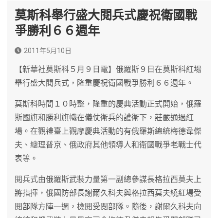
莫斯科舉行盛大閱兵式慶祝衛國戰
爭勝利６６週年
2011年5月10日
【新華社莫斯科５月９日電】俄羅斯９日在莫斯科紅場
舉行盛大閱兵式，隆重慶祝衛國戰爭勝利６６週年。
莫斯科時間１０時整，隆重的慶典活動正式開始，俄羅
斯國旗和勝利旗幟在儀仗衛兵的護衛下，莊嚴通過紅
場。在觀禮臺上觀摩慶典活動的有俄羅斯總統梅德韋傑
夫、總理普京、俄政府其他領導人和衛國戰爭老戰士代
表等。
閱兵式由俄羅斯武裝力量第一副總參謀長格拉西莫夫上
將指揮，俄國防部長謝爾久科夫與格拉西莫夫繞紅場受
閱部隊方陣一週，檢閱受閱部隊。隨後，謝爾久科夫向