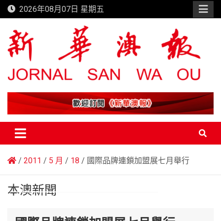
Skip
2026年08月07日 星期五
to
content
新華澳報
2011
5 月
18
國際品牌連鎖加盟展七月舉行
本澳新聞