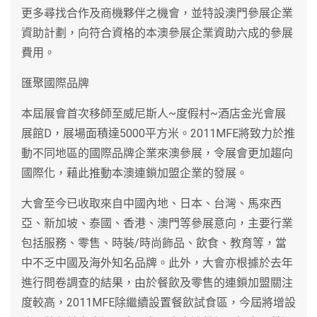
更多尋找合作及商機夥伴之機會，並特設澳門參展企業
資助計劃，向符合資格的本澳參展企業資助六成的參展
費用。
匯聚國際品牌
本屆展會首次移師至威尼斯人~度假村~酒店金光會展
展館D，展場面積達5000平方米。2011MFE將致力於推
動不同地區的國際品牌企業來澳參展，令展會更加趨向
國際化，藉此推動本澳連鎖加盟企業的發展。
大會至今已收取來自中國內地、日本、台灣、馬來西
亞、新加坡、泰國、香港、澳門等參展意向，主要行業
包括服務、零售、時裝/時尚飾品、飲食、教育等，當
中不乏中國及海外知名品牌。此外，大會亦根據於去年
進行問卷調查的結果，由於餐飲及零售的連鎖加盟關注
度較高，2011MFE除繼續設置餐飲試食區，今屆將增設