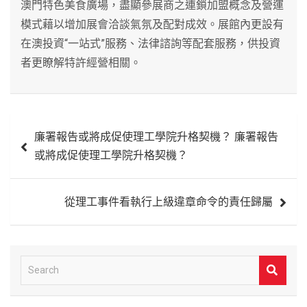
澳門特色美食廣場，盡顯參展商之連鎖加盟概念及營運
模式藉以增加展會洽談氣氛及配對成效。展館內更設有
在澳投資“一站式”服務、法律諮詢等配套服務，供投資
者更瞭解特許經營相關。
文
廉署報告或將成促使理工學院升格契機？ 廉署報告
章
或將成促使理工學院升格契機？
導
覽
從理工事件看執行上級違章命令的責任歸屬
S
e
a