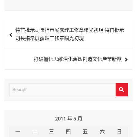
文
特首批示司長指示展露理工修章曙光初現 特首批示
章
司長指示展露理工修章曙光初現
導
覽
打破僵化思維活化舊區創造文化產業新猷
S
e
a
r
2011 年 5 月
c
h
一
二
三
四
五
六
日