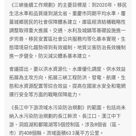
《三峽後續工作規劃》的主要目標是：到2020年，移民
生活水準和品質達到湖北省、重慶市同期平均水準，覆
蓋城鄉居民的社會保障體系建立，庫區經濟結構戰略性
調整取得重大進展，交通、水利及城鎮等基礎設施進一
步完善，移民安置區社會公共服務均等化基本實現，生
態環境惡化趨勢得到有效遏制，地質災害防治長效機制
進一步健全，防災減災體系基本建立。
會議提出，要以洪水資源化、水庫優化調度、供水效益
拓展為主攻方向，拓展三峽工程防洪、發電、航運、生
態和水資源配置等綜合效益，提高在國家水安全和電網
運行安全等方面的戰略保障能力。
《長江中下游流域水污染防治規劃》的範圍，包括尚未
納入水污染防治規劃的長江幹流、長江口、漢江中下
游、洞庭湖和鄱陽湖等5個控制區，涉及8個省（區、
市）的408個縣，流域面積63.3萬平方公里。