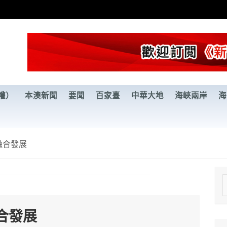
權）
本澳新聞
要聞
百家臺
中華大地
海峽兩岸
海
融合發展
e
a
合發展
r