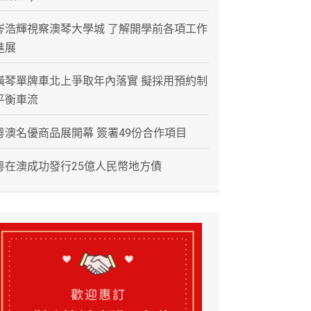
岑浩輝視察澳琴大學城 了解開學前各項工作
進展
橫琴單牌車北上爭取年內落實 擬採用預約制
平衡車流
粵澳名優商品展開幕 簽署49份合作項目
粵在澳成功發行25億人民幣地方債