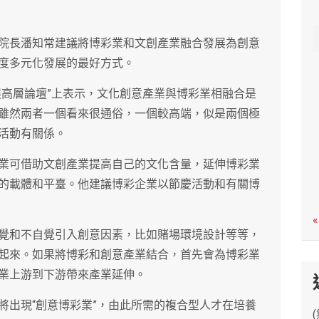
c
h
院長潘知常建議將博彩業和文創產業融合發展為創意
度多元化發展的最好方式。
展高層論壇”上表示，文化創意產業與博彩業相融合是
雖然兩者一個看來很通俗，一個較高端，似是兩個極
活動有關係。
業可借助文創產業提高自己的文化含量，延伸博彩業
的載體和平臺。他建議博彩企業以節慶活動和有關博
«
覺和不自覺引入創意因素，比如賭場環境設計等等，
起來。如果將博彩和創意產業結合，首先會為博彩業
業上游到下游帶來產業延伸。
將出現“創意博彩業”，由此所需的複合型人才在培養