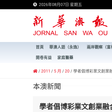
Skip
2026年08月07日 星期五
to
content
新華澳報
首頁
華澳人語（永逸）
兩岸觀察（富
開卷有益
家庭醫藥
2011
5 月
20
學者倡博彩業文創業
本澳新聞
學者倡博彩業文創業融