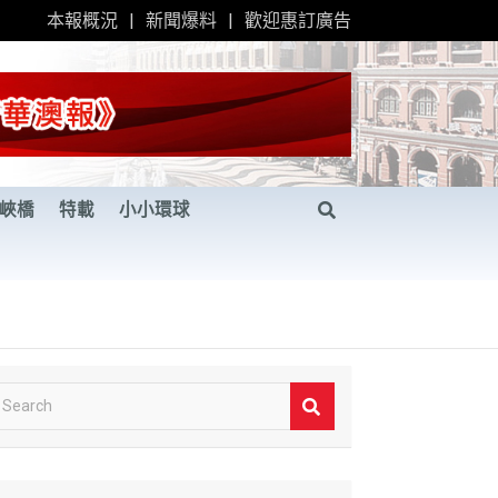
本報概況
新聞爆料
歡迎惠訂廣告
峽橋
特載
小小環球
S