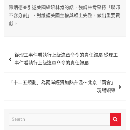
陳炳德並引述美國總統林肯的話，強調林肯堅持「聯邦
不容分割」，對維護美國主權與領土完整，做出重要貢
獻。
文
從理工事件看執行上級違章命令的責任歸屬 從理工
章
事件看執行上級違章命令的責任歸屬
導
覽
「十二五規劃」為兩岸經貿加熱升溫～北京「兩會」
現場觀察
S
e