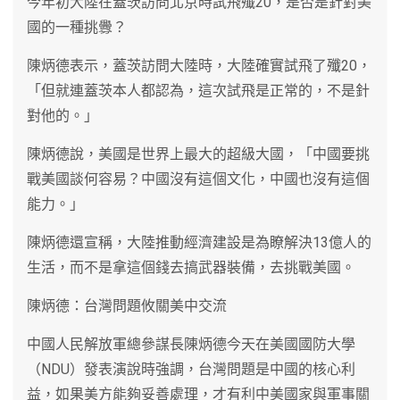
今年初大陸在蓋茨訪問北京時試飛殲20，是否是針對美
國的一種挑釁？
陳炳德表示，蓋茨訪問大陸時，大陸確實試飛了殲20，
「但就連蓋茨本人都認為，這次試飛是正常的，不是針
對他的。」
陳炳德說，美國是世界上最大的超級大國，「中國要挑
戰美國談何容易？中國沒有這個文化，中國也沒有這個
能力。」
陳炳德還宣稱，大陸推動經濟建設是為瞭解決13億人的
生活，而不是拿這個錢去搞武器裝備，去挑戰美國。
陳炳德：台灣問題攸關美中交流
中國人民解放軍總參謀長陳炳德今天在美國國防大學
（NDU）發表演說時強調，台灣問題是中國的核心利
益，如果美方能夠妥善處理，才有利中美國家與軍事關