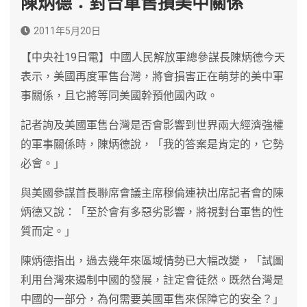
陳炳德：對台軍售損美中關係
2011年5月20日
【中央社19日電】中國人民解放軍總參謀長陳炳德今天
表示，美國再度軍售台灣，將會損害正在萌芽的美中軍
事關係，且它將等同美國幹預他國內政。
記者詢及美國軍售台灣是否會影響到世界兩大經濟強權
的軍事關係時，陳炳德說，「我的答案是肯定的，它勢
必會。」
與美國參謀首長聯席會議主席穆倫連袂出席記者會的陳
炳德又說：「至於會有多惡劣影響，將視對台軍售的性
質而定。」
陳炳德指出，過去幾年來區域情勢已大幅改變，「試圖
利用台灣來遏制中國的發展，註定會徒然。既然台灣是
中國的一部分，為何需要美國軍售來保障它的安全？」