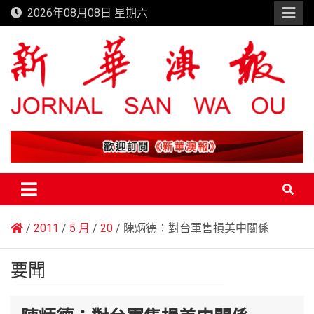
Skip
2026年08月08日 星期六
to
content
新華澳報
2011
5 月
20
陳炳德：對台軍售損美中關係
要聞