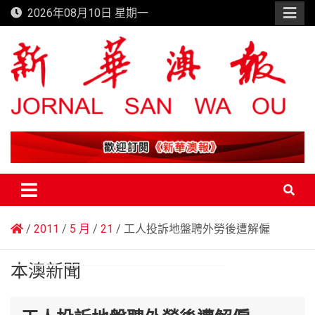
Skip
2026年08月10日 星期一
to
content
新華澳報
2011
5 月
21
工人投訴地盤聘外勞後遭解僱
本澳新聞