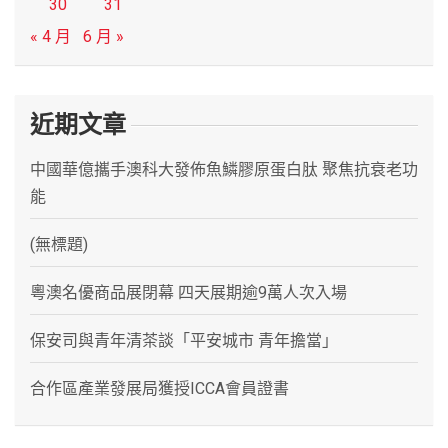
30
31
« 4 月
6 月 »
近期文章
中國華億攜手澳科大發佈魚鱗膠原蛋白肽 聚焦抗衰老功
能
(無標題)
粵澳名優商品展閉幕 四天展期逾9萬人次入場
保安司與青年清茶談「平安城市 青年擔當」
合作區產業發展局獲授ICCA會員證書