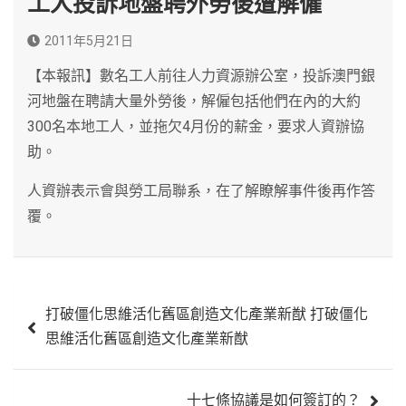
工人投訴地盤聘外勞後遭解僱
2011年5月21日
【本報訊】數名工人前往人力資源辦公室，投訴澳門銀
河地盤在聘請大量外勞後，解僱包括他們在內的大約
300名本地工人，並拖欠4月份的薪金，要求人資辦協
助。
人資辦表示會與勞工局聯系，在了解瞭解事件後再作答
覆。
文
打破僵化思維活化舊區創造文化產業新猷 打破僵化
章
思維活化舊區創造文化產業新猷
導
覽
十七條協議是如何簽訂的？