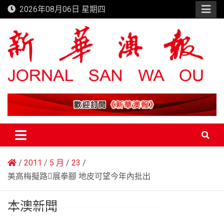
Skip
2026年08月06日 星期四
to
content
新華澳報
2011
5 月
23
美高梅擬路展拳腳 地皮可望今年內批出
本澳新聞