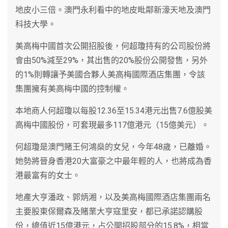
地皮小三倍。澳門永利看中的地皮毗鄰新濠天地及澳門
科技大學。
美高梅中國首次公開招股後，何超瓊持有的公司股份將
會由50%減至29%，其出售的20%股份公開發售，另外
的1%則轉讓予美國合夥人美高梅國際酒店集團，令該
集團擁有美高梅中國的控制權。
本地商人何超瓊以每股12.36至15.34港元出售7.6億股美
高梅中國股份，可套現最多117億港元（15億美元）。
何超瓊是澳門賭王何鴻燊的女兒，今年48歲，已離婚。
她勢將晉身香港20大富豪之中最年輕的人，也將成為香
港最富有的女士。
地產大亨潘政、郭炳湘，以及美高梅國際酒店集團兩名
主要股東保爾森及賭業大亨寇里安，都已承諾認購股
份，總值近15億港元，占公開招股部分的15.8%，相當