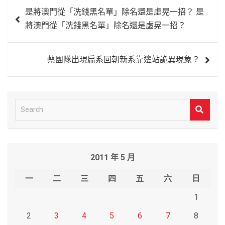
文
是將澳門從「洗錢黑名單」除名還是虛晃一招？ 是
章
將澳門從「洗錢黑名單」除名還是虛晃一招？
導
覽
蔡團隊出現扁系回朝新系靠邊站詭異現象？
S
e
a
r
2011 年 5 月
c
h
一
二
三
四
五
六
日
1
2
3
4
5
6
7
8