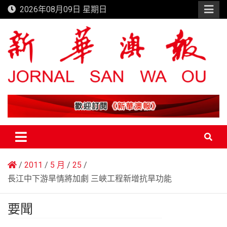
Skip
2026年08月09日 星期日
to
content
新華澳報
2011
5 月
25
長江中下游旱情將加劇 三峽工程新增抗旱功能
要聞