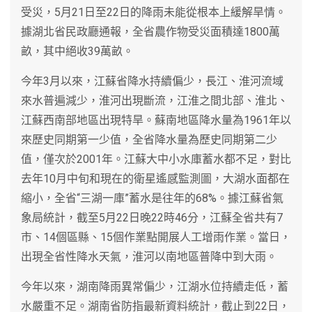
受災，5月21日至22日的降雨未能從根本上緩解旱情。
據湖北省民政廳通報，全省農作物受災面積達1800萬
畝，其中絕收39萬畝。
今年3月以來，江蘇省降水持續偏少，長江、淮河流域
來水普遍減少，淮河出現斷流，江淮之間北部、淮北、
江蘇西南部地區出現特旱。蘇南地區降水量為1961年以
來歷史同期第一少值，全省降水量為歷史同期第二少
值，僅次於2001年。江蘇大中小水庫蓄水都不足，對比
去年10月中旬和現在的衛星遙感監測圖，大湖水面都在
縮小，全省“三湖一庫”蓄水是往年的68%。據江蘇省氣
象局統計，截至5月22日晚22時46分，江蘇全省共有7
市、14個區縣、15個作業點開展人工增雨作業。當日，
出現全省性降水天氣，淮河以南地區普降中到大雨。
今年以來，湖南降雨異常偏少，江湖水位持續走低，蓄
水嚴重不足。湖南省防指最新資料統計，截止到22日，