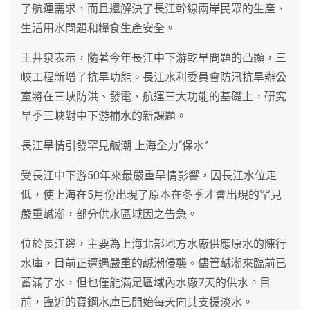
了航運需求，而且還解決了長江幹線兩岸民眾的生產、
生活用水問題和糧食生產安全。
王井泉表示，隨著今年長江中下游乾旱問題的凸顯，三
峽工程新增了抗旱功能。長江水利委員會防汛抗旱辦公
室將在三峽防洪、發電、航運三大功能的基礎上，研究
旱季三峽對中下游補水的新課題。
長江旱情引發罕見鹹潮 上海全力“保水”
受長江中下游50年來最嚴重旱情影響，因長江水位走
低，使上海在5月份出現了原本在冬季才會出現的罕見
嚴重鹹潮，部分供水區域因之告急。
位於長江邊，主要為上海北部地方水廠供應原水的陳行
水庫，目前正遭遇嚴重的鹹潮侵襲。儘管鹹潮來臨前已
蓄滿了水，但也僅能滿足區域內水廠7天的供水。目
前，臨近的寶鋼水庫已開始每天向其支援淡水。