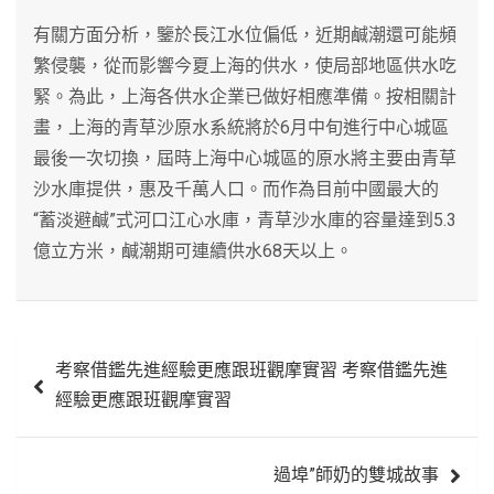
有關方面分析，鑒於長江水位偏低，近期鹹潮還可能頻
繁侵襲，從而影響今夏上海的供水，使局部地區供水吃
緊。為此，上海各供水企業已做好相應準備。按相關計
畫，上海的青草沙原水系統將於6月中旬進行中心城區
最後一次切換，屆時上海中心城區的原水將主要由青草
沙水庫提供，惠及千萬人口。而作為目前中國最大的
“蓄淡避鹹”式河口江心水庫，青草沙水庫的容量達到5.3
億立方米，鹹潮期可連續供水68天以上。
文
考察借鑑先進經驗更應跟班觀摩實習 考察借鑑先進
章
經驗更應跟班觀摩實習
導
覽
過埠”師奶的雙城故事