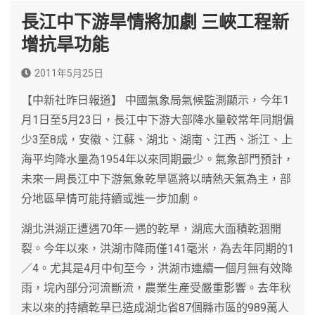
長江中下游旱情將加劇 三峽工程新
增抗旱功能
2011年5月25日
【中新社昨日報道】 中國氣象局氣候監測顯示，今年1
月1日至5月23日，長江中下游大部降水量較常年同期偏
少3至8成，安徽、江蘇、湖北、湖南、江西、浙江、上
海平均降水量為1954年以來同期最少。氣象部門預計，
未來一周長江中下游氣象乾旱區將以晴熱天氣為主，部
分地區旱情可能持續或進一步加劇。
湖北洪湖正遭遇70年一遇的乾旱，湖底大面積乾涸開
裂。今年以來，洪湖市降雨僅141毫米，為去年同期的1
／4。尤其是4月中旬至今，洪湖市連續一個月無有效降
雨，垸內部分河流斷流，農業生產受嚴重影響。去年秋
末以來的持續乾旱已造成湖北省87個縣市區的989萬人