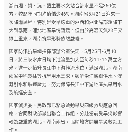
湖南湘、資、沅、醴主要水文站合計水量不足350億
方，較歷年同期均值偏少46%。湖南省5月21日迎來一
次降雨過程，特別是受旱嚴重的湘西和湘北局部還降下
大到暴雨，湘北地區旱情暫緩。但由於高溫天氣23日又
捲土重來，湖南抗旱形勢依然嚴峻。
國家防汛抗旱總指揮部辦公室決定，5月25日-6月10
日，將三峽水庫日均下泄流量加大至每秒1.1-1.2萬立方
米，進一步抬升長江中下游幹流水位，滿足湖北、湖南
兩省中稻栽插等抗旱用水需求，緩解沿江城鄉供水、灌
溉引水和航運壓力，努力保障長江中下游地區抗旱用水
及航運安全。
國家減災委、民政部已緊急啟動旱災四級救災應急回
應，會同財政部派出聯合工作組，分赴當前受旱災影響
較為嚴重的湖北、湖南兩省，協助地方開展旱災救災工
作。