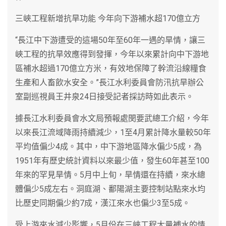
三峽工程新增抗旱功能 今年向下游補水超170億立方
“長江中下游遭受的這場50年至60年一遇的旱情，讓三
峽工程的抗旱效應得到發揮，今年以來累計向中下游地
區補水超過170億立方米，有效地保障了幹流沿線糧食
生產和人畜飲水安全。”長江水利委員會防汛抗旱辦公
室副巡視員王井泉24日接受記者採訪時如此表示。
據長江水利委員會水文局預報處閔要武總工介紹，今年
以來長江流域降雨持續減少，1至4月累計降水量較50年
平均值偏少4成。其中，中下游地區降水偏少5成，為
1951年有歷史統計資料以來最少值，發生60年甚至100
年來的罕見旱情。5月中上旬，旱情還在持續，來水總
體偏少5成左右。洞庭湖、鄱陽湖主要控制站點來水均
比歷史同期偏少約7成，漢江來水也偏少3至5成。
受上游來水減少影響，5月份在三峽工程大量補水的情