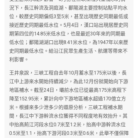
況下，長江幹流及洞庭湖、鄱陽湖主要控制站點平均水
位，較歷史同期偏低3至5米，甚至出現歷史同期最低或
接近歷史同期最低水位。5月4日，漢口站出現居歷史同
期第四位的14.85米低水位，也是最近30年來的同期最
低水位；鄱陽湖湖口出現8.41米水位，為1947年以來歷
史同期最低水位。給沿江民眾生產生活、航運等帶來不
利影響。
王井泉說，三峽工程自去年10月蓄水至175米以後，長
江中上游來水開始持續減少，為此12月份就開始向下游
地區補水。截至24日，壩前水位已從最高175米高程下
降至152.95米，累計向中下游地區補水超過170億立方
米。根據來多少泄多少的還原分析，三峽工程補水期
間，長江中下游幹流水位獲得不同程度地有效抬升。其
中抬高荊江河段水位0.7米至1.2米，抬高中游幹流水位
0.5米至1.1，抬高下游河段0.3米至0.6米，此舉不僅保障