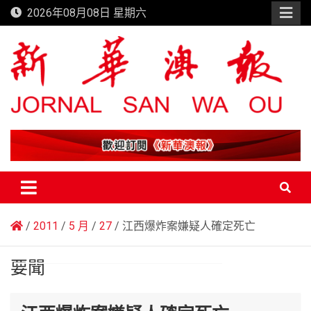
Skip
2026年08月08日 星期六
to
content
新華澳報
2011
5 月
27
江西爆炸案嫌疑人確定死亡
要聞