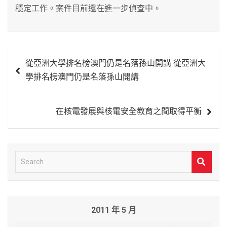
穩定工作。案件目前還在進一步偵查中。
文
從亞洲大學排名榜澳門仍是名落孫山開講 從亞洲大
章
學排名榜澳門仍是名落孫山開講
導
覽
在核電發展與核電安全教育之間取得平衡
S
e
a
r
2011 年 5 月
c
h