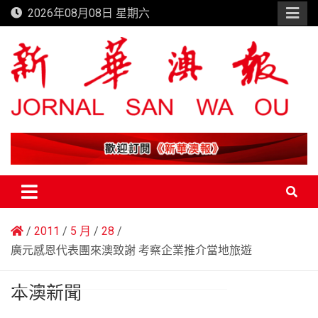
Skip
2026年08月08日 星期六
to
content
新華澳報
2011
5 月
28
廣元感恩代表團來澳致謝 考察企業推介當地旅遊
本澳新聞