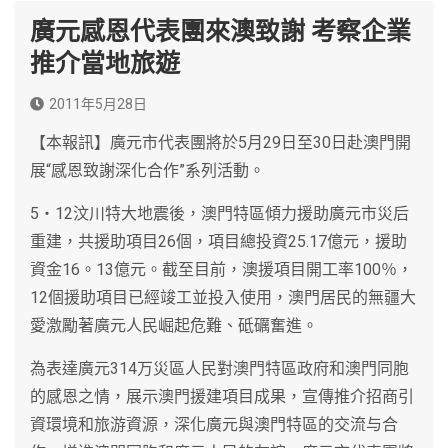
廣元感恩代表團來澳致謝 考察企業
推介當地旅遊
2011年5月28日
【本報訊】廣元市代表團將於5月29日至30日赴澳門開
展“感恩致謝深化合作”系列活動。
5‧12汶川特大地震後，澳門特區傾力援助廣元市災后
重建，共援助項目26個，項目總投資25.17億元，援助
資金16。13億元。截至目前，澳援項目開工率100％，
12個援助項目已經竣工並投入使用，澳門居民的無疆大
愛激勵著廣元人民崛起危難、砥礪奮進。
為表達廣元314万災區人民對澳門特區政府和澳門同胞
的感恩之情，展示澳門援建項目成果，宣傳推介招商引
資環境和旅游資源，深化廣元與澳門特區的交流与合