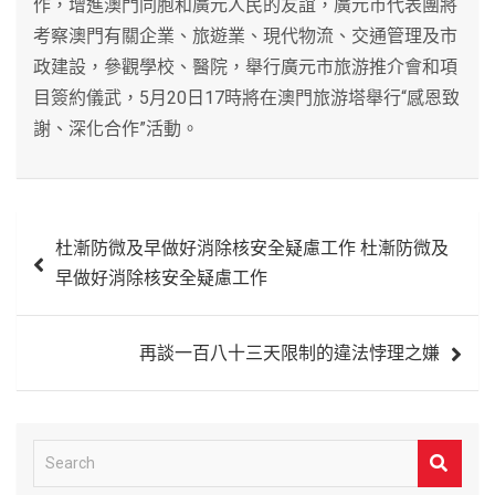
作，增進澳門同胞和廣元人民的友誼，廣元市代表團將
考察澳門有關企業、旅遊業、現代物流、交通管理及市
政建設，參觀學校、醫院，舉行廣元市旅游推介會和項
目簽約儀武，5月20日17時將在澳門旅游塔舉行“感恩致
謝、深化合作”活動。
文
杜漸防微及早做好消除核安全疑慮工作 杜漸防微及
章
早做好消除核安全疑慮工作
導
覽
再談一百八十三天限制的違法悖理之嫌
S
e