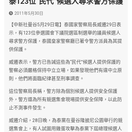
泰123位“民代”候選人尋求警方保護
2011年5月30日
【中新社曼谷5月29日電】泰國家警察局長威遷29日表
示，有123位參選國會下議院選區制選舉的議員候選人
尋求警方保護，泰國皇家警察廳已著令警方派員為其提
供保護。
威遷表示，警方已告誡這些為“民代”候選人提供保護的
警察必須嚴格保持中立立場，如果發現他們有違中立原
則，他們將面臨紀律甚至刑事調查。
這位警察局長稱，警方除為個別候選人提供安全保護
外，警方還為所有競選集會現場提供安全保障，以此防
止不測事件發生。
威遷介紹，28日晚，為泰黨在曼谷隆披尼公園舉行的競
選集會上，有人試圖用雞蛋攻擊為泰黨下屆總理候選人