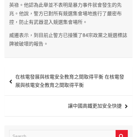
英祿。他認為此舉並不表明是暴力事件就會發生的先
兆。他說，警方已對所有競選集會場地進行了嚴密布
控，防止有武器混入競選集會場所。
威遷表示，到目前止警方已接獲了84宗政黨之競選標誌
牌被破壞的報告。
文
在核電發展與核電安全教育之間取得平衡 在核電發
章
展與核電安全教育之間取得平衡
導
覽
讓中國高鐵更加安全快捷
S