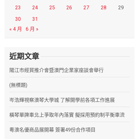
23
24
25
26
27
28
29
30
31
« 4 月
6 月 »
近期文章
陽江市經貿推介會暨澳門企業家座談會舉行
(無標題)
岑浩輝視察澳琴大學城 了解開學前各項工作進展
橫琴單牌車北上爭取年內落實 擬採用預約制平衡車流
粵澳名優商品展開幕 簽署49份合作項目