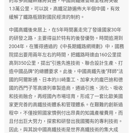
的眾多高鐵幹線將貫通，中國高鐵運營總里程將突破
1.3萬公里，可以說，高鐵足跡遍佈大半個中國，有效
緩解了鐵路瓶頸對國民經濟的制約。
中國高鐵後來居上，在5年時間裏走完了發達國家30年
的研發之路，主要得益於特有的後發優勢。時間追溯到
2004年，在獲得通過的《中長期鐵路網規劃》中，國務
院提出要用兩年左右的時間，把鐵路時速由160公里提
高到350公里，提出“引進先進技術、聯合設計生產、打
造中國品牌”的總體要求。此後，中國高鐵先後“拜師”法
國的阿爾斯通、日本的川崎重工、加拿大的龐巴迪和德
國的西門子等高速列車製造商，通過引進、消化、吸收
和技術融合，再經國內市場培育，形成了一套比歐美國
家更完善的高鐵技術體系和管理體系。在艱難的創新過
程中，不僅按照國家慣例付出昂貴的知識產權費用，而
且付出巨大努力，探索和研發出我國獨有的專利技術。
因此，與其說中國高鐵技術是世界高鐵技術的集大成