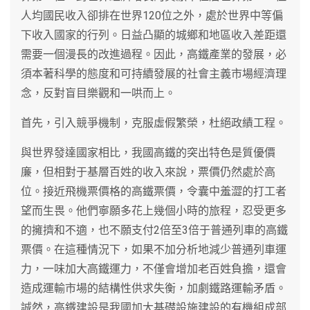
人均國民收入卻排在世界120位之外，處於世界中等偏
下收入國家的行列。日益凸顯的城鄉和地區收入差距還
需要一個漫長的改進過程。因此，高鐵產業的發展，必
須本著科學的態度和可持續發展的社會主義市場經濟理
念，反對盲目樂觀和一哄而上。
首先，引入競爭機制，克服虛假繁榮，杜絕政績工程。
與世界發達國家相比，我國高鐵的突出特色是質優價
廉，但相對于基層百姓的收入來說，票價仍然處於高
位。接近飛機票價格的高鐵票價，令囊中羞澀的打工者
望而生畏。他們寧願多花上幾個小時的旅程，忍受更多
的擁擠和不適，也不願支付2倍至3倍于普通列車的高鐵
票價。在這種情況下，如果不加分析地減少普通列車運
力，一味加大高鐵運力，不僅會增加老百姓負擔，還會
造成運輸市場的結構性供求失衡，加劇鐵路運輸矛盾。
誠然，高鐵建設是我國加大基礎設施建設的有機組成部