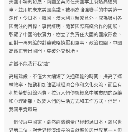
美國市場的發展，兩國企業將在美國本土製造高速列
車，並用於未來美國高鐵。被稱為強強聯手的中美這一
運作，令日本、韓國、澳大利亞頗感意外，成為吸引各
國關注的目標。事實証明，隨著國際高鐵合作的開展，
彰顯了中國的軟實力，樹立了負責任大國的國家形象。
面對一再緊縮的對華戰略擠壓和軍事、政治包圍，中國
高鐵正奔出國門，突破外交封堵。
高鐵不能我行我“速”
高鐵建設，不僅大大縮短了交通運輸的時間，提高了運
輸效率，推動和加強區域經濟合作和文化交流，而且有
利於帶動沿線消費，拉近人們傳統概念中城市間的距離
和心理距離，改變人們的生活方式和工作方式。但是，
我國畢竟還是
一個發展中國家，雖然經濟總量已經超過日本，躍居世
界第二位，對世界經濟增長的貢獻率位居世界第一。但