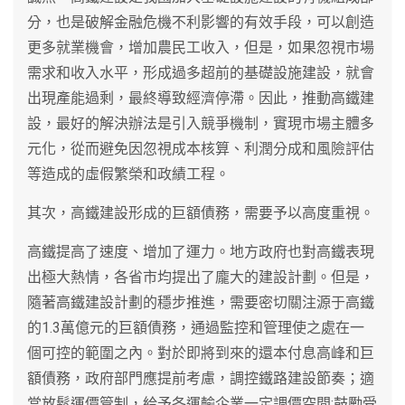
分，也是破解金融危機不利影響的有效手段，可以創造
更多就業機會，增加農民工收入，但是，如果忽視市場
需求和收入水平，形成過多超前的基礎設施建設，就會
出現產能過剩，最終導致經濟停滯。因此，推動高鐵建
設，最好的解決辦法是引入競爭機制，實現市場主體多
元化，從而避免因忽視成本核算、利潤分成和風險評估
等造成的虛假繁榮和政績工程。
其次，高鐵建設形成的巨額債務，需要予以高度重視。
高鐵提高了速度、增加了運力。地方政府也對高鐵表現
出極大熱情，各省市均提出了龐大的建設計劃。但是，
隨著高鐵建設計劃的穩步推進，需要密切關注源于高鐵
的1.3萬億元的巨額債務，通過監控和管理使之處在一
個可控的範圍之內。對於即將到來的還本付息高峰和巨
額債務，政府部門應提前考慮，調控鐵路建設節奏；適
當放鬆運價管制，給予各運輸企業一定調價空間:鼓勵受