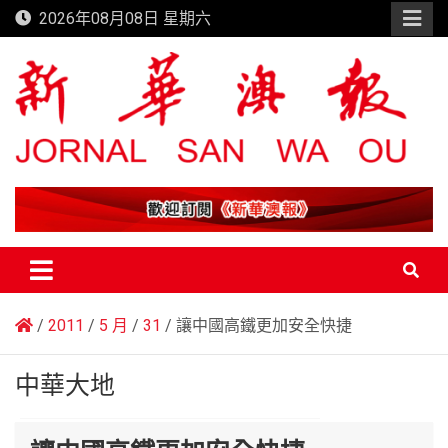
Skip
2026年08月08日 星期六
to
content
新華澳報
2011
5 月
31
讓中國高鐵更加安全快捷
中華大地