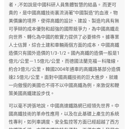
者，;不如說是中國科研人員集體智慧的結晶。.而更可
貴的，是中國高鐵技術裏流淌著“中國製造”的血液，物
美價廉的境界，使得高鐵的設計、建設、製造均具有無
可爭辯的成本優勢和超強的國際競爭力，為中國高鐵走
向世界、轉化為中國的軟實力提供了必要條件。據專業
人士估算，綜合土建和車輛兩個方面的成本，中國高鐵
造價只有國外造價的1/3-1/2。國內高鐵的造價一般是1
億元/公里－1.5億元/公里，而德國法蘭克福－科隆線，
約合3億元/公里，韓國2004年通車的高鐵路基部分造價
達2.5億元/公里。面對中國高鐵技術的巨大進步，就連
一向傲慢的美國也不得不以中國高鐵為例，來敦促和鞭
策美國高鐵建設步伐。
可以毫不誇張地說，中國高速鐵路網已經領先世界。中
國高鐵技術的革命性應用，以及在此基礎上產生的系統
性專利，如列車調度、安全監控等方面已經超越了西方