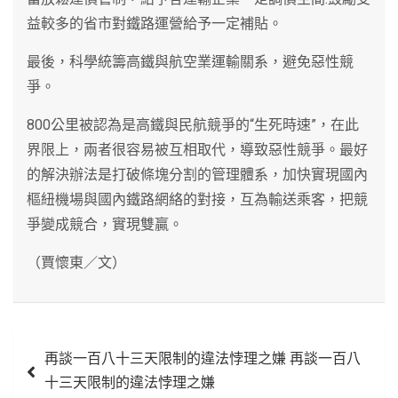
益較多的省市對鐵路運營給予一定補貼。
最後，科學統籌高鐵與航空業運輸關系，避免惡性競
爭。
800公里被認為是高鐵與民航競爭的“生死時速”，在此
界限上，兩者很容易被互相取代，導致惡性競爭。最好
的解決辦法是打破條塊分割的管理體系，加快實現國內
樞紐機場與國內鐵路網絡的對接，互為輸送乘客，把競
爭變成競合，實現雙贏。
（賈懷東／文）
文
再談一百八十三天限制的違法悖理之嫌 再談一百八
章
十三天限制的違法悖理之嫌