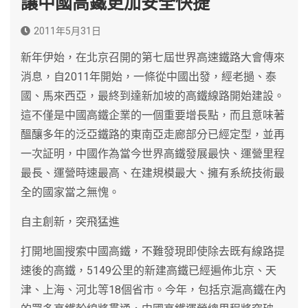
讓中國高鐵更加安全快捷
2011年5月31日
新年伊始，在北京召開的第七屆世界高速鐵路大會傳來
消息，自2011年開始，一條從中國出發，經老撾、泰
國、馬來西亞，最終到達新加坡的高鐵線路開始建設。
這不僅是中國高鐵企業的一個重要增長點，而且意味著
醞釀多年的泛亞鐵路的東南亞走廊部分已經定型，並再
一次証明，中國作為當今世界高鐵發展最快、運營里程
最長、運營時速最高、在建規模最大、擁有系統技術最
全的國家當之無愧。
自主創新，突飛猛進
打開地圖搜索中國高鐵，不難發現即使除去既有線路提
速後的高鐵，5149公里的新建高鐵已經遍佈北京、天
津、上海、河北等18個省市。今年，包括京滬高鐵在內