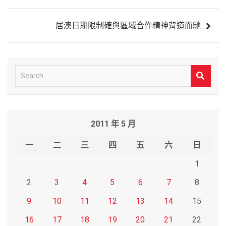
導
覽
居澳日期限制確與區域合作精神背道而馳
S
e
a
r
2011 年 5 月
c
h
一
二
三
四
五
六
日
1
2
3
4
5
6
7
8
9
10
11
12
13
14
15
16
17
18
19
20
21
22