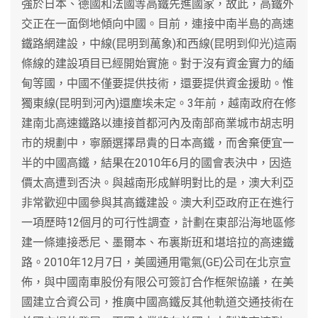
強於日本、德國和法國等高鐵先進國家，故此，高鐵外
交正在一面倒地傾向中國。目前，連接中南半島的高速
鐵路網建設，中線(昆明到萬象)和西線(昆明到仰光)這兩
條線的建設項目已經開始實施。對于沒有資金實力的緬
甸等國，中國不僅要提供技術，還要提供資金援助。惟
獨東線(昆明到河內)還塵埃未定。3年前，越南政府在修
建南北高速鐵路以連接首都河內及南部商業城市胡志明
市的規劃中，寧願選擇昂貴的日本高鐵，而舍棄便宜一
半的中國高鐵，結果在2010年6月的國會表決中，因造
價太高遭到否決。與越南形成鮮明對比的是，澳大利亞
非常歡迎中國參與其高鐵建設。澳大利亞政府正在進行
一項歷時12個月的可行性調查，計劃在東部沿海地區修
建一條連接悉尼、墨爾本、布裏斯班和堪培拉的高速鐵
路。2010年12月7日，美國通用電氣(GE)公司在北京宣
佈，與中國南車股份有限公可簽訂合作框架協議，在美
國建立合資公司，推廣中國高鐵反其他軌道交通技術在