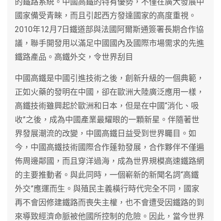
的鐵路系統。中國高鐵的特有優勢，不僅在廣大發展中
國家備受青睞，而且引起西方發達國家的高度重視。
2010年12月7日鐵道部與法國阿爾斯通簽署長期合作協
議，聯手開發用以滿足中國國內及國際市場需求的先進
鐵路產品。高鐵外交，令世界刮目
中國高鐵是中國引進技術之後，創新升級的一個典範，
正如火藥的發明在中國，卻在歐洲大陸廣泛應用一樣，
高鐵技術雖興起於歐洲和日本，但是在中國“消化、吸
收”之後，成為中國產業最耀眼的一顆新星。伴隨著世
界發展潮流的改變，中國高鐵日益受到世界矚目。如
今，中國高鐵技術國際合作蓬勃發展，合作夥伴不僅遍
佈周邊鄰國，而且穿洋過海，成為世界規模高速鐵路網
的主要推動者。與此同時，一個嶄新的新聞名詞“高鐵
外交”應運而生。與殖民主義橫行時代完全不同，國家
再不會因修建鐵路而喪失主權，也不會遭受因鐵路的到
來導致經濟命脈被他國所控制的危險。因此，當今世界