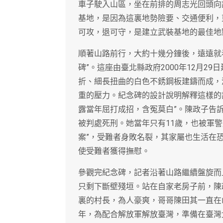
車子駛入山區，坐在前排的周志光回頭向
基地，是因為這裏地勢險要、交通便利，
可攻，退可守，是建立武裝基地的最佳地
順著山路前行，大約十幾分鐘後，遠遠就
碑”。這座由臺北縣政府2000年12月2
折、細長扭曲的白色不銹鋼板建鑄而成，
重的壓力。紀念碑的設計說明解釋這樣的
露當年屈打成招，含冤莫白”。陳政子告
被判處死刑。她當年只有11歲，也被軍警
案”，受難者身敗名裂，其家屬也生活在
使受難者獲得撫慰。
參觀完紀念碑，記者沿著山路繼續盤旋而
只剩下斷壁殘垣。站在自家老房子前，陳
裏的村長，為人豪爽，哥哥陳田其一直在
年，為配合解放軍解放臺灣，準備在臺灣