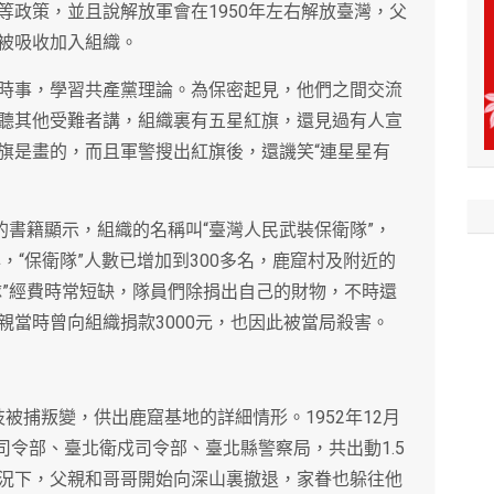
等政策，並且說解放軍會在1950年左右解放臺灣，父
被吸收加入組織。
時事，學習共產黨理論。為保密起見，他們之間交流
聽其他受難者講，組織裏有五星紅旗，還見過有人宣
旗是畫的，而且軍警搜出紅旗後，還譏笑“連星星有
的書籍顯示，組織的名稱叫“臺灣人民武裝保衛隊”，
，“保衛隊”人數已增加到300多名，鹿窟村及附近的
隊”經費時常短缺，隊員們除捐出自己的財物，不時還
親當時曾向組織捐款3000元，也因此被當局殺害。
汪枝被捕叛變，供出鹿窟基地的詳細情形。1952年12月
安司令部、臺北衛戍司令部、臺北縣警察局，共出動1.5
況下，父親和哥哥開始向深山裏撤退，家眷也躲往他