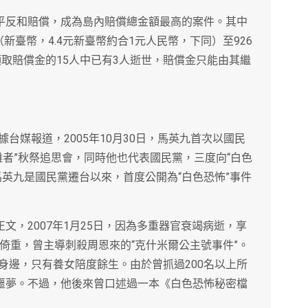
到平反和賠償，成為島內賠償總金額最高的案件。其中
（新臺幣，4.4元新臺幣約合1元人民幣，下同）至926
領取賠償金的15人中已有3人逝世，賠償金只能由其繼
台媒報道，2005年10月30日，馬英九首次以國民
難者”秋祭追思會，同時他也代表國民黨，三度向“白色
英九是國民黨遷台以來，首度公開為“白色恐怖”事件
文，2007年1月25日，因為多重器官衰竭病逝，享
倚重，曾主導刺殺周恩來的“克什米爾公主號事件”。
身邊，只有養女陪度餘生。由於曾抓過200名以上所
做噩夢。不過，他後來曾口述過一本《白色恐怖秘密檔