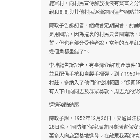
鹿窟村，向村民宣傳解放後沒有貧富之分
親和哥哥與其他村民逐漸認同這些觀點並
陳政子告訴記者，組織會定期開會，討論
是用國語，因為這裏的村民只會閩南話。
誓。但也有部分受難者說，當年的五星紅
幾個角都畫錯了”。
李坤龍告訴記者，有臺灣介紹“鹿窟事件”
並且配備手槍和自製手榴彈。到了1950年
村莊，多納入了他們的控制範圍。“保衛
有人下山向同志及群眾募款。周志光的父
遭遇殘酷鎮壓
陳政子說，1952年12月26日，交通員
28日晚，“國防部”保密局會同臺灣省保
萬多人向鹿窟基地進發。在敵眾我寡的情