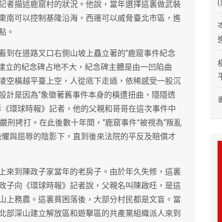
記者描述鹿窟村的狀況。他說，當年選擇這裏做武裝
東南可以控制基隆沿海，西邊可以威脅臺北市區，進
點。
看到在道路叉口右側山坡上矗立著的“鹿窟事件紀念
9日建立的紀念碑占地不大，紀念碑主體是由一凹陷曲
淩空橫越平臺上空，人從底下走過，依稀感受一股沉
設計是因為“象徵著舊事件本身的橫遭扭曲，隱隱透
訴《環球時報》記者，他的父親和哥哥在這次事件中
嚴刑拷打。在此後數十年間，“鹿窟事件”被視為“叛亂
恐懼與屈辱的陰影下，直到後來法院的平反及賠償才
上來到陳政子家當年的老房子。由於年久失修，這裏
政子向《環球時報》記者說，父親名叫陳啟旺，是這
山上務農。這裏貧困落後，大部分村民都是文盲。當
北部深山建立解放區和遊擊區的共產黨組織派人來到