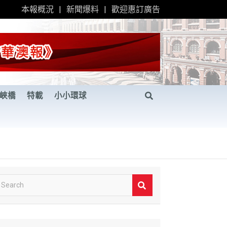
本報概況
新聞爆料
歡迎惠訂廣告
峽橋
特載
小小環球
S