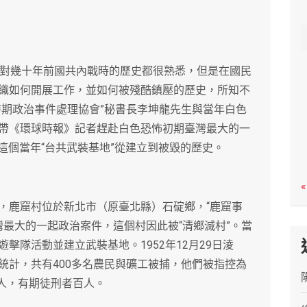
c
h
眾對幾十年前國共內戰時的歷史都很熟悉，但是在國民
織如何開展工作，並如何被殘酷鎮壓的歷史，所知不
時期政治事件處理協會”秘書長李坤龍先生與當年白色
帶《環球時報》記者趕赴白色恐怖初期臺灣最大的一
解這個當年“台共武裝基地”從建立到被毀的歷史。
«
，鹿窟村位於新北市（原臺北縣）石碇鄉，“鹿窟事
灣最大的一起政治案件，這個村因此被“清鄉滅村”。當
擊隊活動並建立武裝基地。1952年12月29日淩
統計，共有400多名農民與礦工被捕，他們被指控為
5人，有期徒刑者百人。