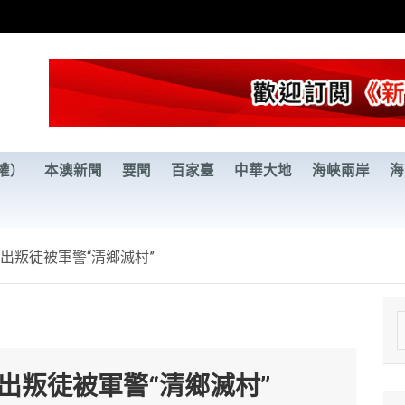
權）
本澳新聞
要聞
百家臺
中華大地
海峽兩岸
海
出叛徒被軍警“清鄉滅村”
e
a
出叛徒被軍警“清鄉滅村”
r