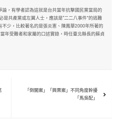
些爭論，有學者認為這就是台共當年抗擊國民黨當局的
必是共產黨或左翼人士，應該是“二二八事件”的逃難
有不少，比較著名的是張炎憲、陳鳳華2000年所著的
登當年受難者和家屬的口述實錄，時任臺北縣長的蘇貞
尾
「倒閣案」「興票案」不同角度幹擾
「馬吳配」