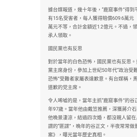
據台媒報道，幾十年後，“鹿窟事件”得
有15名受害者，每人獲得賠償609.6萬元
萬元不等，合計金額近1.2億元。不過，
承人領取。
國民黨也有反思
對於當年的白色恐怖，國民黨也有反思。據
黨主席身份，參加上世紀50年代“政治受
恐怖”受難者家屬表達歉意。有台媒稱，馬
道歉的党主席。
令人唏噓的是，當年主抓“鹿窟事件”的谷正
年97歲。當年他由戴笠推薦，深獲蔣介石
他晚景淒涼，結過四次婚，都沒親人留在
謂的“匪諜”，晚年的谷正文，半夜常常
案》，曝光當年歷史真相。