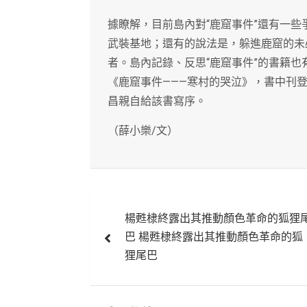
據瞭解，目前島內對“鹿窟事件”還有一
武裝基地；還有的說法是，躲進鹿窟的未
者。島內記錄、反思“鹿窟事件”的書籍也
《鹿窟事件———寒村的哭泣》，書中刊
昌親自給該書寫序。
（薛小樂/文）
文
楊甦棣終露出其推動顏色革命的狐狸
章
巴 楊甦棣終露出其推動顏色革命的狐
導
狸尾巴
覽