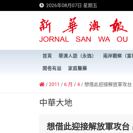
Skip
2026年08月07日 星期五
to
content
新華澳報
首頁
華澳人語（永逸）
兩岸觀察（富
開卷有益
家庭醫藥
2011
6 月
4
想借此迎接解放軍攻台 
中華大地
想借此迎接解放軍攻台 