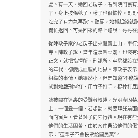
處。有一天，她回老房子，看到院門裏有
了，身上披條毯子，樣子也很憔悴。哥哥
吃完了有力氣再跑”。聽罷，她抓起錢就
慌忙返回。可是回來的路上聽說，哥哥在
從陳政子家的老房子出來繼續上山，車行
寺。陳政子說，當年這裏叫菜廟，也沒有
正文，就把指揮所、刑訊所、牢房都設在
的年代，卻變成血腥的地獄。陳政子表示
組織的事情，她雖然小，但是知道“不能說
就對她嚴刑拷打，用竹子打手，棍棒打屁
聽被關在這裏的受難者轉述，光明寺囚禁
上，一個疊一個，若想動，就要拜託前面
面向窗戶，看著錘子向它行禮。現在有些
他們的生活困苦，由於案件帶給他們的傷
示：“這輩子不會投票給國民黨”。