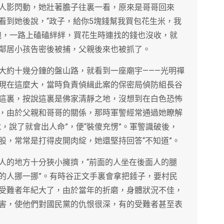
人影閃動，她壯著膽子往裏一看，原來是哥哥回來
看到她後說，“政子，給你5塊錢幫我買包花生米，我
跑，一路上磕磕絆絆，買花生時連找的錢也沒收，就
鄰居小孩告密後被捕，父親後來也被抓了。
大約十幾分鐘的盤山路，就看到一座廟宇———光明禪
現在這麼大，當時負責偵緝此案的保密局偵防組長谷
這裏，按說這裏是佛家清靜之地，沒想到在白色恐怖
，由於父親和哥哥的關係，那時軍警經常通過她瞭解
，說了就會出人命”，便“裝傻充愣”。軍警識破後，
股，常常是打得皮開肉綻，她還堅持回答“不知道”。
人的地方十分狹小擁擠，“前面的人坐在後面人的腿
的人挪一挪”。有時谷正文手裏會拿把錘子，要村民
受難者年紀大了，由於當年的折磨，身體狀況不佳，
害，使他們對國民黨的仇恨很深，有的受難者甚至表