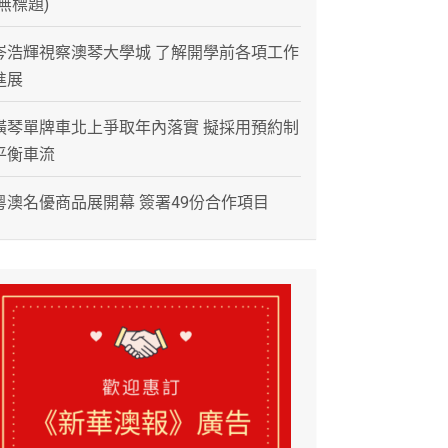
(無標題)
岑浩輝視察澳琴大學城 了解開學前各項工作
進展
橫琴單牌車北上爭取年內落實 擬採用預約制
平衡車流
粵澳名優商品展開幕 簽署49份合作項目