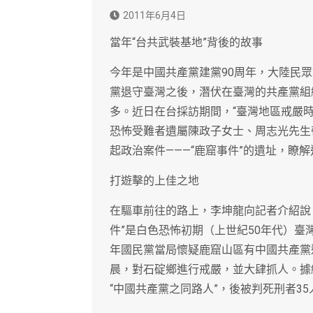
2011年6月4日
當年“台共武裝基地”背後的故事
今年是中國共產黨建黨90周年，大陸民
黨退守臺灣之後，潛伏在臺灣的共產黨組
多。近日在台採訪期間，“臺灣地區戒嚴
恐怖受難者遺屬陳政子女士、周志光先生
起政治案件———“鹿窟事件”的遺址，瞭
打遊擊的上佳之地
在驅車前往的路上，李坤龍向記者介紹說
件”是白色恐怖初期（上世紀50年代）臺
年國民黨當局懷疑鹿窟山區有中國共產黨遊
晨，對石碇鄉進行戒嚴，並大肆抓人。據
“中國共產黨之同路人”，後被判死刑者3