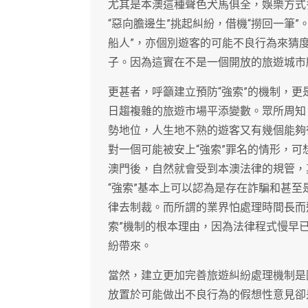
尤其是本澳這種聲色犬馬俱全，娛樂方式
“惡向膽邊生”挑起糾紛，借機“撈回一筆
船人”，亦個別遊客的可能不良行為來猜
子。因為這實在不是一個開放的旅遊城市
更甚者，呼籲建立預防“強索”的機制，
日趨複雜的旅遊市場平添變數。眾所周知
勢地位，人生地不熟的遊客又有幾個能夠
對一個可能被安上“強索”罪名的情形，
澳門後，自然就會受到本澳法律的規管，
“強索”基本上可以認為是存在詐騙和甚
律去制裁。而所謂的業界怕處理時間長而選
索”機制的根本理由，因為法律程式慢早
紛帶來。
當然，建立更加完善旅遊糾紛處理機制是
放置於可能做出不良行為的假想性意見卻