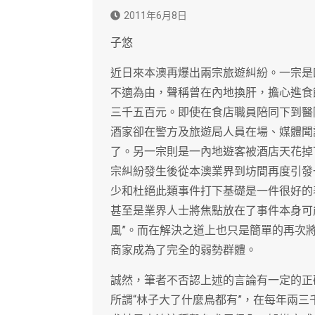
2011年6月8日
子悠
近日來本澳再爆出兩宗旅遊糾紛。一宗是
不適為由，聲稱曾在內地換肝，擔心進食
三千五百元。即使在食店職員陪同下到醫
酒家卻在警方及旅遊局人員在場、媒體聞
了。另一宗則是一內地遊客被酒店天花掉
宗糾紛發生後從本澳業界到坊間再度引發
少和杜絕此類事件打下基礎是一件很好的
甚至是業界人士將焦點放在了事件本身可
風”。而在解決之道上也只是簡單的再次將
商家成為了完全的弱勢群體。
誠然，筆者不否認上述的言論有一定的正
所謂“林子大了什麼鳥都有”，在每年兩三