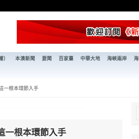
權）
本澳新聞
要聞
百家臺
中華大地
海峽兩岸
海
這一根本環節入手
e
a
這一根本環節入手
r