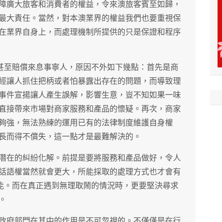
障廣大旅客和消費者的權益，令來澳旅客賓至如歸，
最大責任。當然，對本澳業界的權益我們也要重視保
在業界自身上，而處理機制所提供的只是保證和程序
”甚至賠償來息事寧人，原因不外如下幾點：首先是商
經讓人抓住把柄或者怕暴露出存在的問題，而導致理
事件宣揚讓人產生誤解，影響生意，豈不知如果一味
直接帶來市場對商家服務和產品的懷疑。再次，商家
夠強，無法熟練的運用已有的法律制度維護自身權
長而得不償失，這一點才是最難解決的。
潛在的糾紛化解。前提是要將服務和產品做好，令人
話語權當然就會更大，所能採取的處理方式也才會有
可能。而在真正遇到無理取鬧的情況時，更要堅決尋求
。
政府部門在其中的作用是不可忽視的。不僅僅是在行