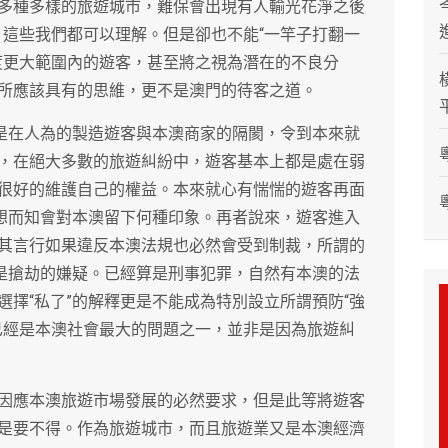
多種多樣的旅遊城市，難保會出現有人輸光花淨之後
”。這些我們都可以理解。但是卻也不能“一竿子打翻一
度更大範圍內的遊客，甚至將之視為潛在的不良分
所應該具有的思維，更不是澳門的待客之道。
更是在人為的製造遊客與本澳商家的隔閡，令到本來就
，在絕大多數的旅遊糾紛中，遊客基本上都是處在弱
很好的維護自己的權益。本來就心有惴惴的遊客再面
可想而知會對本澳留下何種印象。再者說來，遊客進入
其言行如果違反本澳法規也必然會受到制裁，所謂的
至是搶劫的嫌疑。已經算是刑事犯罪，自然有本澳的法
擇“私了”的解釋更是不能成為特別設立所謂預防“強
已經是本澳社會最大的問題之一，並非是因為旅遊糾
因應本澳旅遊市場發展的必然要求，但是此等將遊客
是要不得。作為旅遊城市，而且旅遊業又是本澳經濟