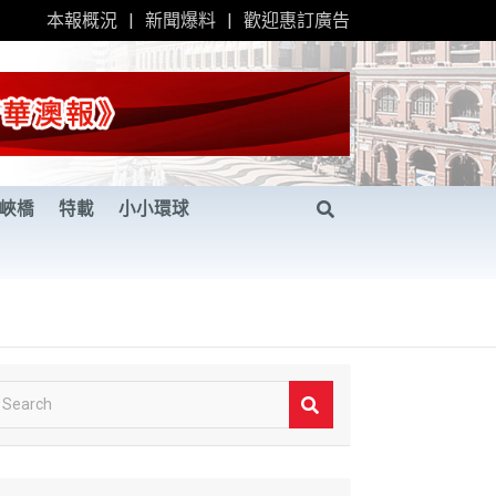
本報概況
新聞爆料
歡迎惠訂廣告
峽橋
特載
小小環球
S