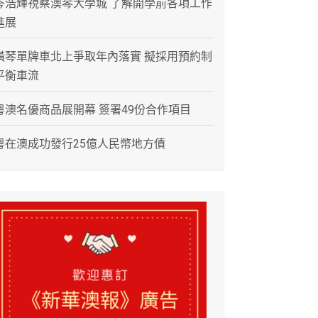
岑浩輝視察澳琴大學城 了解開學前各項工作
進展
橫琴單牌車北上爭取年內落實 擬採用預約制
平衡車流
粵澳名優商品展開幕 簽署49份合作項目
粵在澳成功發行25億人民幣地方債