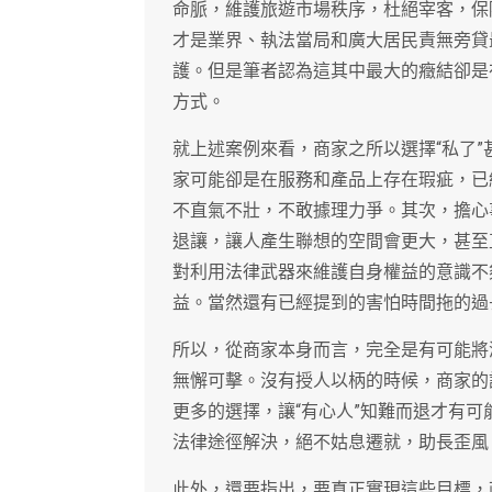
命脈，維護旅遊市場秩序，杜絕宰客，保
才是業界、執法當局和廣大居民責無旁貸
護。但是筆者認為這其中最大的癥結卻是
方式。
就上述案例來看，商家之所以選擇“私了
家可能卻是在服務和產品上存在瑕疵，已
不直氣不壯，不敢據理力爭。其次，擔心
退讓，讓人產生聯想的空間會更大，甚至
對利用法律武器來維護自身權益的意識不
益。當然還有已經提到的害怕時間拖的過
所以，從商家本身而言，完全是有可能將
無懈可擊。沒有授人以柄的時候，商家的
更多的選擇，讓“有心人”知難而退才有
法律途徑解決，絕不姑息遷就，助長歪風
此外，還要指出，要真正實現這些目標，