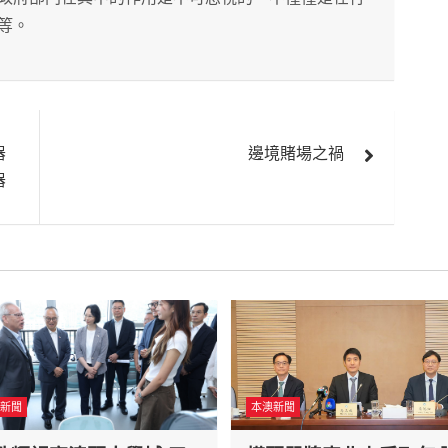
等。
器
邊境賭場之禍
器
新聞
本澳新聞