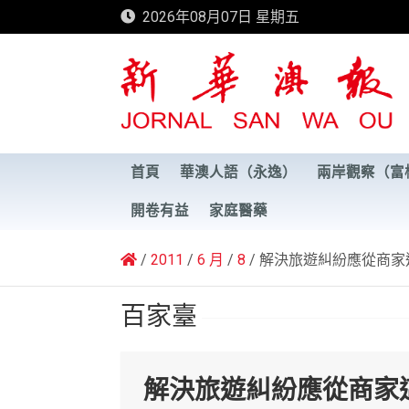
Skip
2026年08月07日 星期五
to
content
新華澳報
首頁
華澳人語（永逸）
兩岸觀察（富
開卷有益
家庭醫藥
2011
6 月
8
解決旅遊糾紛應從商家
百家臺
解決旅遊糾紛應從商家