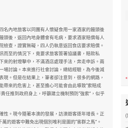
c
h
四名內地旅客以同團有人懷疑食用一家酒家的饅頭後
饅頭後，返回內地身體會有毛病，要求酒家賠償每人
院檢查，證實無礙，四人仍執意返回食店要求賠償。
訊而至的情況下，竟要求旅客簽署協議書，賠款私
下來的射燈擊中，不滿酒店處理手法，奔走申訴。兩
一場討論。本來進行社會討論，總結經驗，為今後減
表現。但是在結果上，筆者卻注意到，很多的網路，
«
能帶來的危害上，甚至擔心可能會由此導致“索賠成
責任推到政府身上，呼籲建立機制預防“強索”，似乎
確性。現今隨著本澳的發展，訪澳遊客逐年增長。正
千萬的遊客中難免出現個別唯利是圖的“害群之馬”。