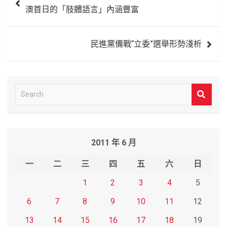
章
澳首日的「肢體語言」內涵豐富
導
覽
民進黨備戰“立委”選舉形勢淺析
S
e
a
r
2011 年 6 月
c
h
一
二
三
四
五
六
日
1
2
3
4
5
6
7
8
9
10
11
12
13
14
15
16
17
18
19