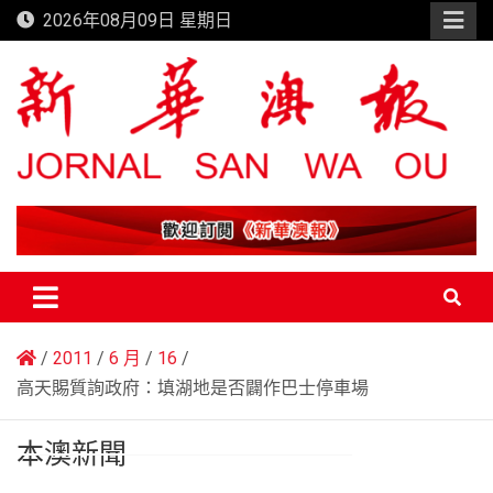
Skip
2026年08月09日 星期日
to
content
新華澳報
2011
6 月
16
高天賜質詢政府：填湖地是否闢作巴士停車場
本澳新聞