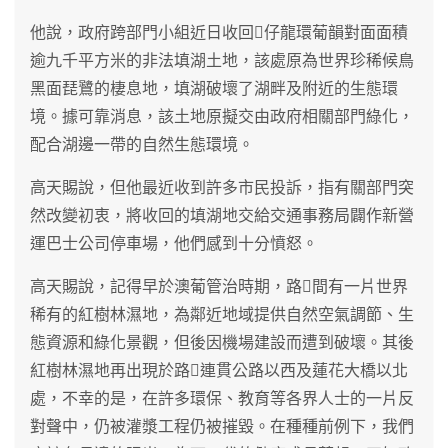
他說，政府跨部門小組近日收回仔龍環葡韻對面面積
逾九千平方米的非法填湖土地，該處原為世界珍稀候鳥
黑面琵鷺的棲息地，填湖破壞了湖畔及附近的生態環
境。據可靠消息，該土地原擬交由政府相關部門綠化，
配合湖邊一帶的自然生態環境。
高天賜說，但他最近收到許多市民投訴，指有關部門突
然改變初衷，將收回的填湖地交給交通事務局闢作新營
運巴士公司停車場，他們感到十分憤怒。
高天賜說，記得早於澳葡管治時期，路間有一片世界
稀有的紅樹林濕地，為鄰近地域提供自然空氣調節、生
態資源和綠化景觀，但後因機場建設而遭到破壞。其後
紅樹林濕地再出現於路連貫公路以西及蓮花大橋以北
處，不幸的是，在許多環保、教育等各界人士的一片反
對聲中，仍被灌漿工程仍被摧毀。在種種前例下，我們