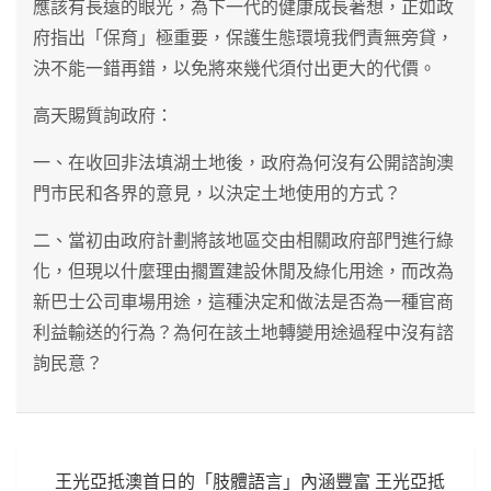
應該有長遠的眼光，為下一代的健康成長著想，正如政
府指出「保育」極重要，保護生態環境我們責無旁貸，
決不能一錯再錯，以免將來幾代須付出更大的代價。
高天賜質詢政府：
一、在收回非法填湖土地後，政府為何沒有公開諮詢澳
門市民和各界的意見，以決定土地使用的方式？
二、當初由政府計劃將該地區交由相關政府部門進行綠
化，但現以什麼理由擱置建設休閒及綠化用途，而改為
新巴士公司車場用途，這種決定和做法是否為一種官商
利益輸送的行為？為何在該土地轉變用途過程中沒有諮
詢民意？
文
王光亞抵澳首日的「肢體語言」內涵豐富 王光亞抵