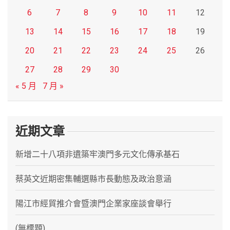
6
7
8
9
10
11
12
13
14
15
16
17
18
19
20
21
22
23
24
25
26
27
28
29
30
« 5 月
7 月 »
近期文章
新增二十八項非遺築牢澳門多元文化傳承基石
蔡英文近期密集輔選縣市長動態及政治意涵
陽江市經貿推介會暨澳門企業家座談會舉行
(無標題)