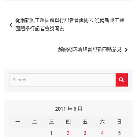
文
從兩新興工運團體舉行記者會說開去 從兩新興工運
章
團體舉行記者會說開去
導
覽
解讀胡錦濤總書記新四點意見
S
e
a
r
2011 年 6 月
c
h
一
二
三
四
五
六
日
1
2
3
4
5