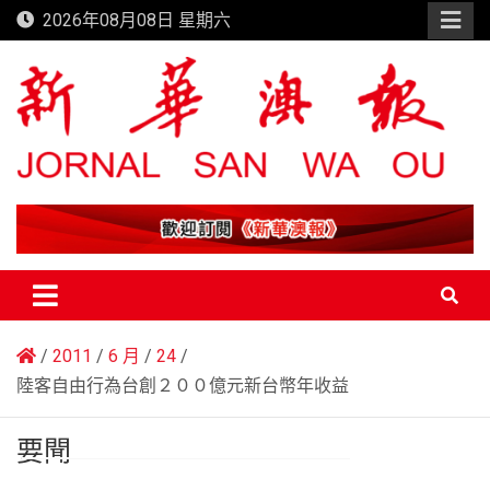
Skip
2026年08月08日 星期六
to
content
新華澳報
2011
6 月
24
陸客自由行為台創２００億元新台幣年收益
要聞