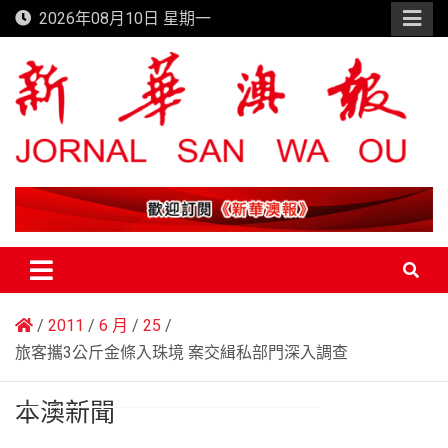
Skip
2026年08月10日 星期一
to
content
新華澳報
2011
6 月
25
旅客攜3公斤金條入珠境 案交緝私部門深入調查
本澳新聞