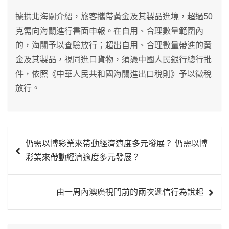
據拱北海關介紹，旅客攜帶黃金及其製品進境，超過50
克需向海關進行書面申報。在自用、合理數量範圍內
的，海關予以查驗放行；超出自用、合理數量帶進的黃
金及其製品，視同進口貨物，須憑中國人民銀行總行批
件，依照《中華人民共和國海關進出口稅則》予以徵稅
放行。
文
仍需以博彩業來帶動經濟適度多元發展？ 仍需以博
章
彩業來帶動經濟適度多元發展？
導
覽
由一周內澳廣視門前的兩次遞信行為說起