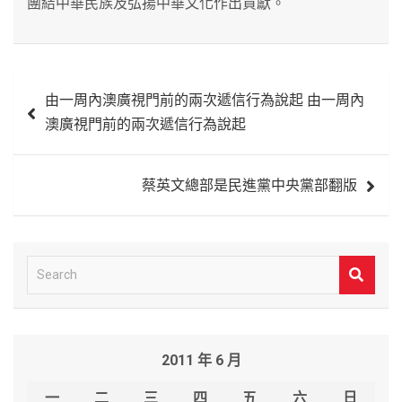
團結中華民族及弘揚中華文化作出貢獻。
文
由一周內澳廣視門前的兩次遞信行為說起 由一周內
章
澳廣視門前的兩次遞信行為說起
導
覽
蔡英文總部是民進黨中央黨部翻版
S
e
a
r
2011 年 6 月
c
h
一
二
三
四
五
六
日