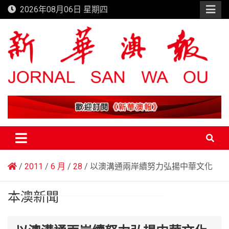
Skip
2026年08月06日 星期四
to
content
新華澳報
2011
6 月
28
以澳溝通兩岸續努力弘揚中華文化
本澳新聞