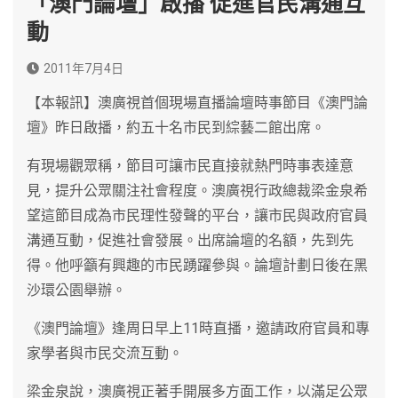
「澳門論壇」啟播 促進官民溝通互
動
2011年7月4日
【本報訊】澳廣視首個現場直播論壇時事節目《澳門論
壇》昨日啟播，約五十名市民到綜藝二館出席。
有現場觀眾稱，節目可讓市民直接就熱門時事表達意
見，提升公眾關注社會程度。澳廣視行政總裁梁金泉希
望這節目成為市民理性發聲的平台，讓市民與政府官員
溝通互動，促進社會發展。出席論壇的名額，先到先
得。他呼籲有興趣的市民踴躍參與。論壇計劃日後在黑
沙環公園舉辦。
《澳門論壇》逢周日早上11時直播，邀請政府官員和專
家學者與市民交流互動。
梁金泉說，澳廣視正著手開展多方面工作，以滿足公眾