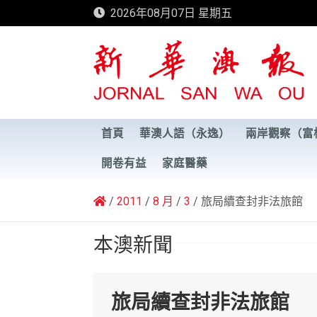
Skip
2026年08月07日 星期五
to
content
新華澳報
首頁
華澳人語（永逸）
兩岸觀察（富
開卷有益
家庭醫藥
2011
8 月
3
旅局續查封非法旅館
本澳新聞
旅局續查封非法旅館