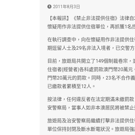
2011年8月3日
【本報訊】《禁止非法提供住宿》法律自20
懷疑用作非法提供住宿單位，再抓獲1名控
在執行調查中，向在懷疑用作非法提供住宿
期逗留人士及29名非法入境者，已交警
目前，旅遊局共開立了149個制裁卷宗，
住宿者(經營者)各科處罰款澳門幣20萬
門幣20萬元的罰款。同時，23名不合作義
已繳款者累積至12人。
按法律，任何違反者在法定期滿未繳罰款
安警察局，當事人如非本澳居民將被禁止
旅遊局及治安警察局繼續打擊非法提供住
單位保持封閉及斷水斷電狀況。旅遊局強