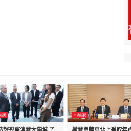
新聞
本澳新聞
浩輝視察澳琴大學城 了
橫琴單牌車北上爭取年