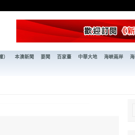
權）
本澳新聞
要聞
百家臺
中華大地
海峽兩岸
海
e
a
r