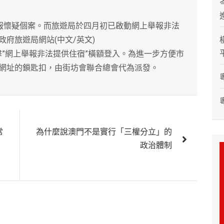
0舉報懷疑個案。而旅遊局於四月初已啟動網上舉報非法
府旅遊局網站(中文/英文)
ov.mo，並點擊”網上舉報非法提供住宿”橫額登入。為進一步方便市
網址的鎖匙扣，由街坊會聯合總會代為派發。
常
為什麼說澳門不是實行「三權分立」的
政治體制