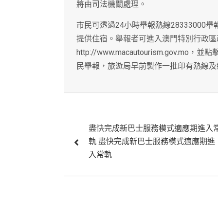
將由司法機關處理。
市民可透過24小時舉報熱線2833300
提供住宿。舉報者可進入澳門特別行政區政
http://www.macautourism.g
民舉報，旅遊局早前製作一批印有熱線及
文
盡快完成新巴士服務模式適應期進入
章
軌 盡快完成新巴士服務模式適應期進
導
入常軌
覽