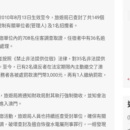
c
h
10年8月13日生效至今，旅遊局已查封了共149個
制有關單位者(管理人) 及1名招攬者。
單位內的708名住客調查取證，住宿者中有36名逾
方處理。
並按照《禁止非法提供住宿》法律，對35名非法提供
元。至今，已有2名違反者在法定期限內主動繳交了澳
務者各被處罰款澳門幣3,000元，再有1人繳納罰款，
«
，旅遊局將通知財政局對其執行強制徵收，並知會治
進入澳門。
宿活動，旅遊局人員也持續巡查受封單位，確保有關
調，破壞查封及擅自恢復水電屬刑事罪行，一經發現