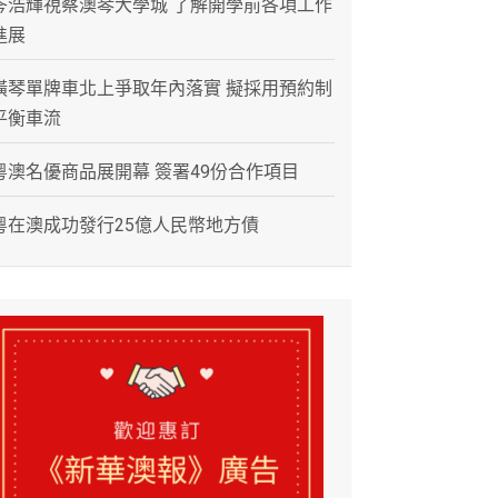
岑浩輝視察澳琴大學城 了解開學前各項工作
進展
橫琴單牌車北上爭取年內落實 擬採用預約制
平衡車流
粵澳名優商品展開幕 簽署49份合作項目
粵在澳成功發行25億人民幣地方債