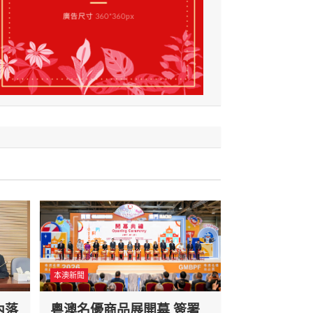
本澳新聞
內落
粵澳名優商品展開幕 簽署