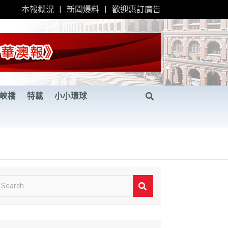
本報概況
新聞爆料
歡迎惠訂廣告
峽橋
特載
小小環球
S