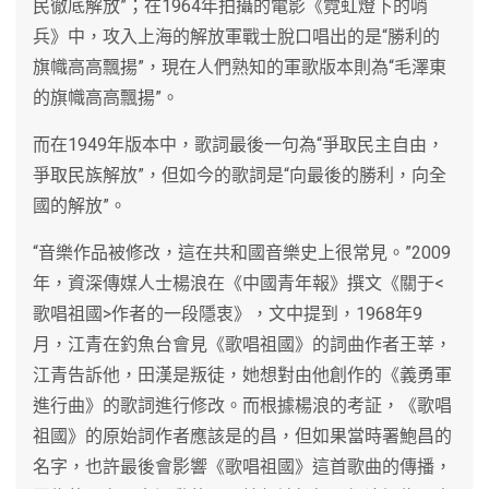
民徹底解放”；在1964年拍攝的電影《霓虹燈下的哨
兵》中，攻入上海的解放軍戰士脫口唱出的是“勝利的
旗幟高高飄揚”，現在人們熟知的軍歌版本則為“毛澤東
的旗幟高高飄揚”。
而在1949年版本中，歌詞最後一句為“爭取民主自由，
爭取民族解放”，但如今的歌詞是“向最後的勝利，向全
國的解放”。
“音樂作品被修改，這在共和國音樂史上很常見。”2009
年，資深傳媒人士楊浪在《中國青年報》撰文《關于<
歌唱祖國>作者的一段隱衷》，文中提到，1968年9
月，江青在釣魚台會見《歌唱祖國》的詞曲作者王莘，
江青告訴他，田漢是叛徒，她想對由他創作的《義勇軍
進行曲》的歌詞進行修改。而根據楊浪的考証，《歌唱
祖國》的原始詞作者應該是的昌，但如果當時署鮑昌的
名字，也許最後會影響《歌唱祖國》這首歌曲的傳播，