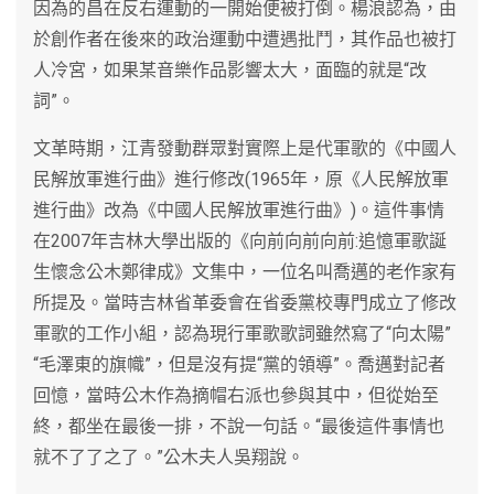
因為的昌在反右運動的一開始便被打倒。楊浪認為，由
於創作者在後來的政治運動中遭遇批鬥，其作品也被打
人冷宮，如果某音樂作品影響太大，面臨的就是“改
詞”。
文革時期，江青發動群眾對實際上是代軍歌的《中國人
民解放軍進行曲》進行修改(1965年，原《人民解放軍
進行曲》改為《中國人民解放軍進行曲》)。這件事情
在2007年吉林大學出版的《向前向前向前:追憶軍歌誕
生懷念公木鄭律成》文集中，一位名叫喬邁的老作家有
所提及。當時吉林省革委會在省委黨校專門成立了修改
軍歌的工作小組，認為現行軍歌歌詞雖然寫了“向太陽”
“毛澤東的旗幟”，但是沒有提“黨的領導”。喬邁對記者
回憶，當時公木作為摘帽右派也參與其中，但從始至
終，都坐在最後一排，不說一句話。“最後這件事情也
就不了了之了。”公木夫人吳翔說。