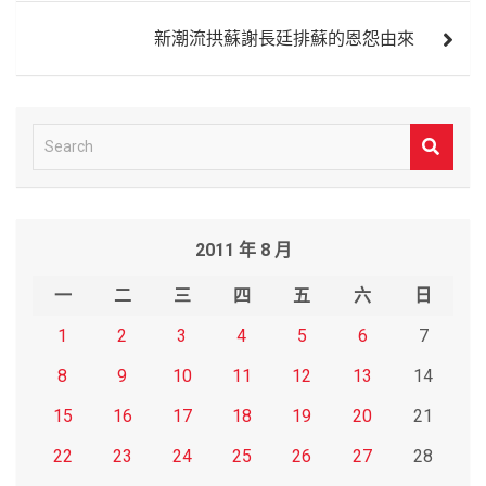
覽
新潮流拱蘇謝長廷排蘇的恩怨由來
S
e
a
r
2011 年 8 月
c
h
一
二
三
四
五
六
日
1
2
3
4
5
6
7
8
9
10
11
12
13
14
15
16
17
18
19
20
21
22
23
24
25
26
27
28