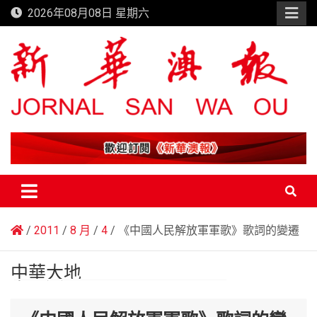
Skip
2026年08月08日 星期六
to
content
新華澳報
2011
8 月
4
《中國人民解放軍軍歌》歌詞的變遷
中華大地