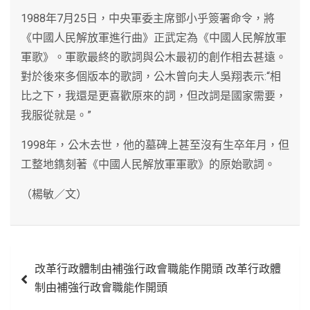
1988年7月25日，中央軍委主席鄧小乎簽署命令，將
《中國人民解放軍進行曲》正武定為《中國人民解放軍
軍歌》。軍歌最終的歌詞與公木最初的創作相去甚遠。
對於後來多個版本的歌詞，公木曾向夫人吳翔表示:“相
比之下，我還是更喜歡原來的詞，但改詞是國家需要，
我服從就是。”
1998年，公木去世，他的墓碑上甚至沒有生卒年月，但
工整地鐫刻著《中國人民解放軍軍歌》的原始歌詞。
（楊敏／文）
文
改革行政體制由補強行政會職能作開頭 改革行政體
章
制由補強行政會職能作開頭
導