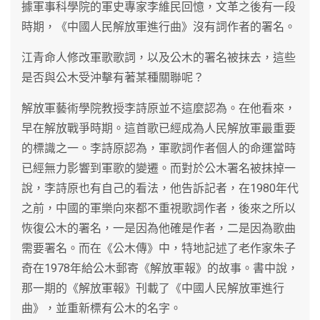
據軍事科學院的軍史專家李維民回憶，文革之後有一段
時期，《中國人民解放軍進行曲》沒有詞作者的署名。
江青命人修改軍歌歌詞，以及公木的署名被抹去，這些
是否與公木受沖擊有著某種關聯呢？
解放軍藝術學院教授李詩原並不這麼認為。在他看來，
早在解放戰爭時期。這首歌已經成為人民解放軍最重要
的標識之一。李詩原認為，軍歌詞作者個人的命運當時
已經無力影響到軍歌的變遷。而對於公木署名被抹掉一
說，李詩原也有自己的看法，他告訴記者，在1980年代
之前，中國的軍樂向來都不重視歌詞作者，後來之所以
恢復公木的署名，一是因為他確是作者，二是因為歌曲
需要署名。而在《公木傳》中，特地記述了老作家朱子
奇在1978年給公木郵寄《解放軍報》的故事。書中說，
那一期的《解放軍報》刊載了《中國人民解放軍進行
曲》，並重新標有公木的名字。