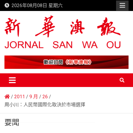
Skip
2026年08月08日 星期六
to
content
新華澳報
2011
9 月
26
周小川：人民幣國際化取決於市場選擇
要聞