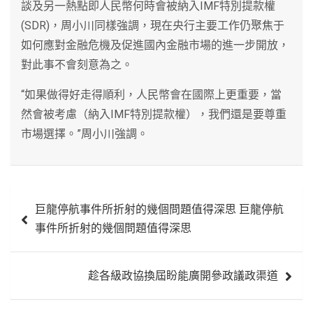
談及另一熱點即人民幣何時會被納入IMF特別提款權
(SDR)，周小川同樣強調，現在央行主要工作仍聚焦于
如何應對金融危機及促進國內金融市場的進一步開放，
對此事不會刻意為之。
“如果做得好走得順利，人民幣會在國際上更重要，當
然會被考慮（納入IMF特別提款權），我們還是要尊重
市場選擇。”周小川強調。
文
巨龍停航事件所折射的幾個問題值得深思 巨龍停航
章
事件所折射的幾個問題值得深思
導
覽
趁各級政協換屆盼能廣開參政議政渠道