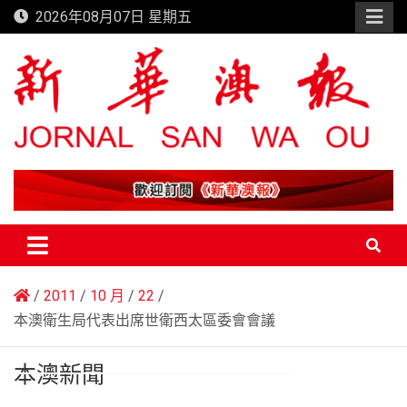
Skip
2026年08月07日 星期五
to
content
新華澳報
2011
10 月
22
本澳衛生局代表出席世衛西太區委會會議
本澳新聞