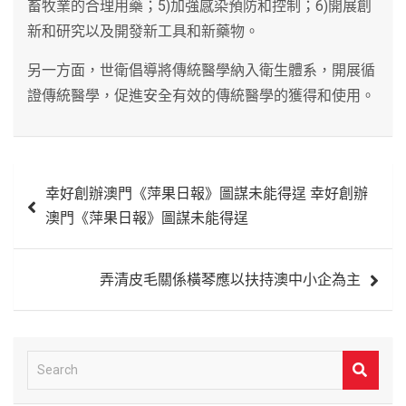
畜牧業的合理用藥；5)加強感染預防和控制；6)開展創
新和研究以及開發新工具和新藥物。
另一方面，世衛倡導將傳統醫學納入衛生體系，開展循
證傳統醫學，促進安全有效的傳統醫學的獲得和使用。
文
幸好創辦澳門《萍果日報》圖謀未能得逞 幸好創辦
章
澳門《萍果日報》圖謀未能得逞
導
覽
弄清皮毛關係橫琴應以扶持澳中小企為主
S
e