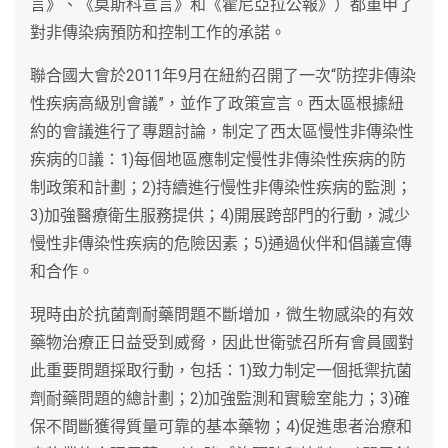
言》、《莫斯科宣言》和《霍尼亞拉公報》）都重申了
對非傳染病預防和控制工作的承諾。
聯合國大會於2011年9月在紐約召開了一次“防控非傳染
性疾病高級別會議”，並作了政策宣言。西太區根據紐
約的會議進行了專題討論，制定了西太區慢性非傳染性
疾病的議：1)每個地區應制定慢性非傳染性疾病的防
制政策和計劃；2)持續進行慢性非傳染性疾病的監測；
3)加強醫療衛生服務提供；4)開展跨部門的行動，減少
慢性非傳染性疾病的危險因素；5)通過伙伴和倡議宣傳
和合作。
現時由於抗菌劑耐藥問題不斷增加，微生物感染的有效
藥物治療正日益受到威脅，因此世衛號召所有會員國對
此重要問題採取行動，包括：1)致力制定一個抵禦抗菌
劑耐藥問題的總計劃；2)加強監測和實驗室能力；3)確
保不間斷獲得質量可靠的基本藥物；4)促進患者治療和