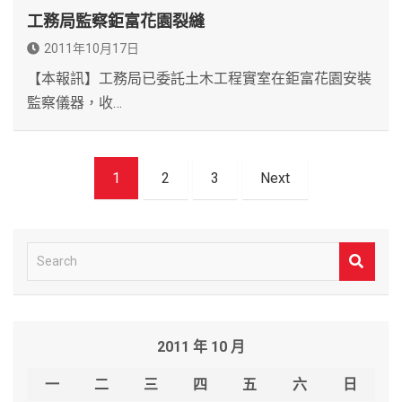
工務局監察鉅富花園裂縫
2011年10月17日
【本報訊】工務局已委託土木工程實室在鉅富花園安裝
監察儀器，收…
文
1
2
3
Next
章
導
覽
S
e
a
r
2011 年 10 月
c
h
一
二
三
四
五
六
日