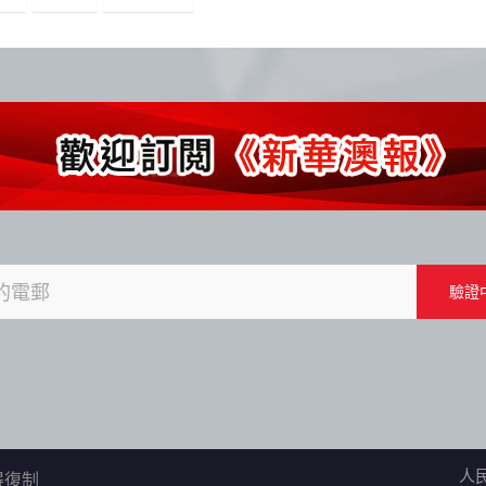
人
不得復制