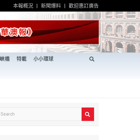
本報概況
新聞爆料
歡迎惠訂廣告
峽橋
特載
小小環球
S