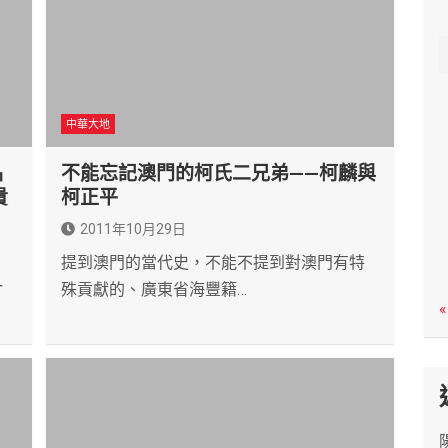
c
h
中華大地
品
不能忘記澳門的柯氏二兄弟——柯麟與
貴
柯正平
2011年10月29日
提到澳門的當代史，不能不提到對澳門有特
一
殊貢獻的、廣東省海豐籍…
«