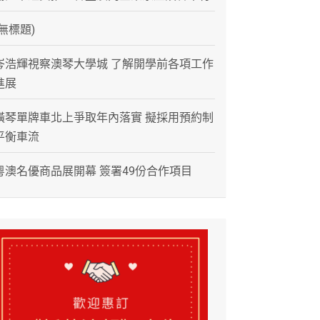
(無標題)
岑浩輝視察澳琴大學城 了解開學前各項工作
進展
橫琴單牌車北上爭取年內落實 擬採用預約制
平衡車流
粵澳名優商品展開幕 簽署49份合作項目