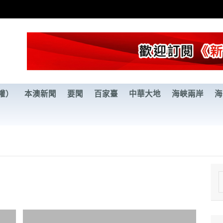
權）
本澳新聞
要聞
百家臺
中華大地
海峽兩岸
海
e
a
r