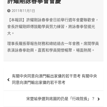
許耀剛詠春拳會會慶
2011年11月1日
【本報訊】許耀剛詠春拳會日前舉行週年會慶聯歡會，
會長許耀剛師傅鼓勵學員努力練習，將詠春拳發揚光
大。
理事長羅掁華報告財務和總結過去一年會務。席間學員
表演詠春拳助興，嘉賓和學員開懷暢聚，場面熱鬧。
文
有關中央同意向澳門輸出家傭的若干思考 有關中央
章
同意向澳門輸出家傭的若干思考
導
覽
宋楚瑜參選到底圖的仍是「行政院長」？