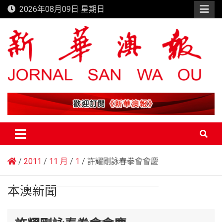
Skip
2026年08月09日 星期日
to
content
新華澳報
2011
11 月
1
許耀剛詠春拳會會慶
本澳新聞